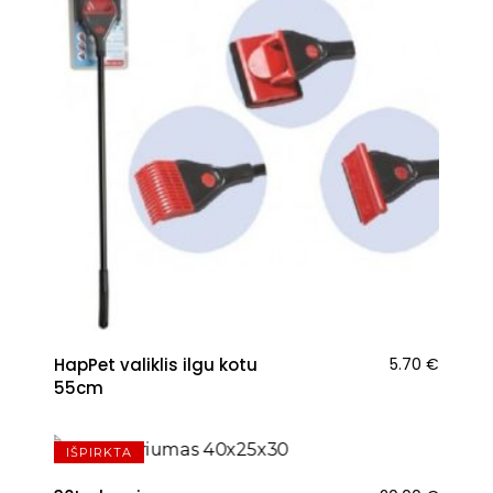
HapPet valiklis ilgu kotu
5.70
€
55cm
IŠPIRKTA