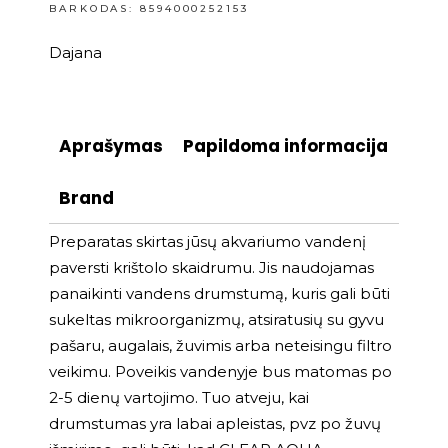
BARKODAS: 8594000252153
Dajana
Aprašymas
Papildoma informacija
Brand
Preparatas skirtas jūsų akvariumo vandenį
paversti krištolo skaidrumu. Jis naudojamas
panaikinti vandens drumstumą, kuris gali būti
sukeltas mikroorganizmų, atsiratusių su gyvu
pašaru, augalais, žuvimis arba neteisingu filtro
veikimu. Poveikis vandenyje bus matomas po
2-5 dienų vartojimo. Tuo atveju, kai
drumstumas yra labai apleistas, pvz po žuvų