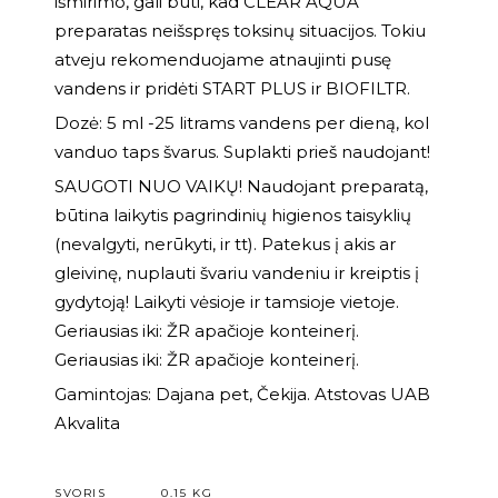
išmirimo, gali būti, kad CLEAR AQUA
preparatas neišspręs toksinų situacijos. Tokiu
atveju rekomenduojame atnaujinti pusę
vandens ir pridėti START PLUS ir BIOFILTR.
Dozė: 5 ml -25 litrams vandens per dieną, kol
vanduo taps švarus. Suplakti prieš naudojant!
SAUGOTI NUO VAIKŲ! Naudojant preparatą,
būtina laikytis pagrindinių higienos taisyklių
(nevalgyti, nerūkyti, ir tt). Patekus į akis ar
gleivinę, nuplauti švariu vandeniu ir kreiptis į
gydytoją! Laikyti vėsioje ir tamsioje vietoje.
Geriausias iki: ŽR apačioje konteinerį.
Geriausias iki: ŽR apačioje konteinerį.
Gamintojas: Dajana pet, Čekija. Atstovas UAB
Akvalita
SVORIS
0.15 KG