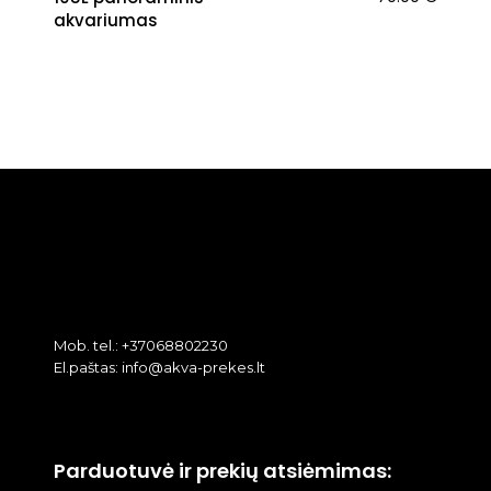
akvariumas
Mob. tel.: +37068802230
El.paštas: info@akva-prekes.lt
Parduotuvė ir prekių atsiėmimas: