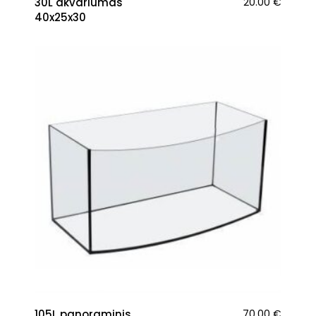
30L akvariumas
20.00
€
40x25x30
105L panoraminis
70.00
€