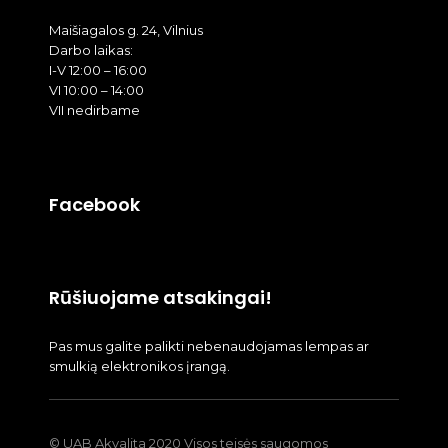
Maišiagalos g. 24, Vilnius
Darbo laikas:
I-V 12:00 – 16:00
VI 10:00 – 14:00
VII nedirbame
Facebook
Rūšiuojame atsakingai!
Pas mus galite palikti nebenaudojamas lempas ar
smulkią elektronikos įrangą.
© UAB Akvalita 2020 Visos teisės saugomos