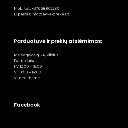
Mob. tel.: +37068802230
El.paštas: info@akva-prekes.lt
Parduotuvė ir prekių atsiėmimas:
Maišiagalos g. 24, Vilnius
Darbo laikas:
I-V 12:00 – 16:00
VI 10:00 – 14:00
VII nedirbame
Facebook