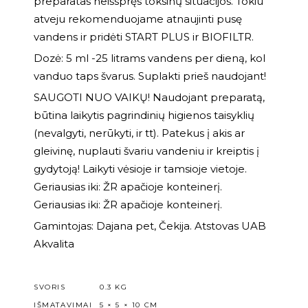
preparatas neišspręs toksinų situacijos. Tokiu
atveju rekomenduojame atnaujinti pusę
vandens ir pridėti START PLUS ir BIOFILTR.
Dozė: 5 ml -25 litrams vandens per dieną, kol
vanduo taps švarus. Suplakti prieš naudojant!
SAUGOTI NUO VAIKŲ! Naudojant preparatą,
būtina laikytis pagrindinių higienos taisyklių
(nevalgyti, nerūkyti, ir tt). Patekus į akis ar
gleivinę, nuplauti švariu vandeniu ir kreiptis į
gydytoją! Laikyti vėsioje ir tamsioje vietoje.
Geriausias iki: ŽR apačioje konteinerį.
Geriausias iki: ŽR apačioje konteinerį.
Gamintojas: Dajana pet, Čekija. Atstovas UAB
Akvalita
SVORIS
0.3 KG
IŠMATAVIMAI
5 × 5 × 10 CM