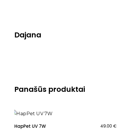
Dajana
Panašūs produktai
HapPet UV 7W
49.00
€