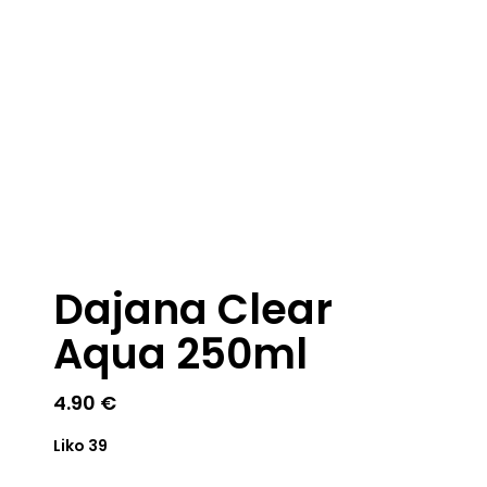
Dajana Clear
Aqua 250ml
4.90
€
Liko 39