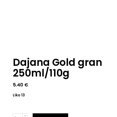
Dajana Gold gran
250ml/110g
5.40
€
Liko 13
Kiekis