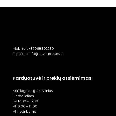
Mob. tel.: +37068802230
El.paštas: info@akva-prekes.lt
Parduotuvė ir prekių atsiėmimas:
Maišiagalos g. 24, Vilnius
Darbo laikas:
I-V 12:00 – 16:00
VI 10:00 – 14:00
VII nedirbame