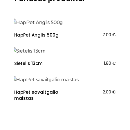
HapPet Anglis 500g
7.00
€
Sietelis 13cm
1.80
€
HapPet savaitgalio
2.00
€
maistas