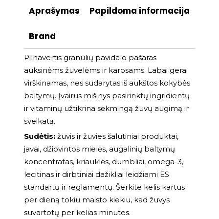
Aprašymas
Papildoma informacija
Brand
Pilnavertis granulių pavidalo pašaras
auksinėms žuvelėms ir karosams. Labai gerai
virškinamas, nes sudarytas iš aukštos kokybės
baltymų. Įvairus mišinys pasirinktų ingridientų
ir vitaminų užtikrina sėkmingą žuvų augimą ir
sveikatą.
Sudėtis:
žuvis ir žuvies šalutiniai produktai,
javai, džiovintos mielės, augalinių baltymų
koncentratas, kriauklės, dumbliai, omega-3,
lecitinas ir dirbtiniai dažikliai leidžiami ES
standartų ir reglamentų. Šerkite kelis kartus
per dieną tokiu maisto kiekiu, kad žuvys
suvartotų per kelias minutes.