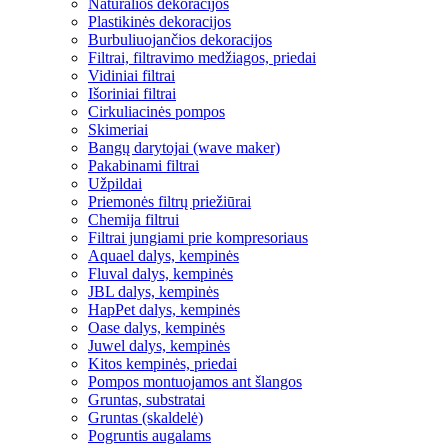
Natūralios dekoracijos
Plastikinės dekoracijos
Burbuliuojančios dekoracijos
Filtrai, filtravimo medžiagos, priedai
Vidiniai filtrai
Išoriniai filtrai
Cirkuliacinės pompos
Skimeriai
Bangų darytojai (wave maker)
Pakabinami filtrai
Užpildai
Priemonės filtrų priežiūrai
Chemija filtrui
Filtrai jungiami prie kompresoriaus
Aquael dalys, kempinės
Fluval dalys, kempinės
JBL dalys, kempinės
HapPet dalys, kempinės
Oase dalys, kempinės
Juwel dalys, kempinės
Kitos kempinės, priedai
Pompos montuojamos ant šlangos
Gruntas, substratai
Gruntas (skaldelė)
Pogruntis augalams