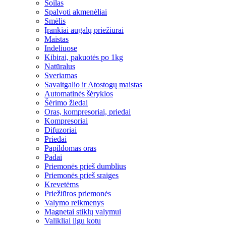
Soilas
Spalvoti akmenėliai
Smėlis
Įrankiai augalų priežiūrai
Maistas
Indeliuose
Kibirai, pakuotės po 1kg
Natūralus
Sveriamas
Savaitgalio ir Atostogų maistas
Automatinės šėryklos
Šėrimo žiedai
Oras, kompresoriai, priedai
Kompresoriai
Difuzoriai
Priedai
Papildomas oras
Padai
Priemonės prieš dumblius
Priemonės prieš sraiges
Krevetėms
Priežiūros priemonės
Valymo reikmenys
Magnetai stiklų valymui
Valikliai ilgu kotu