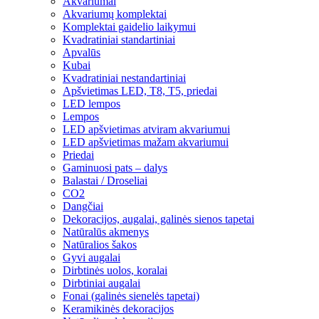
Akvariumai
Akvariumų komplektai
Komplektai gaidelio laikymui
Kvadratiniai standartiniai
Apvalūs
Kubai
Kvadratiniai nestandartiniai
Apšvietimas LED, T8, T5, priedai
LED lempos
Lempos
LED apšvietimas atviram akvariumui
LED apšvietimas mažam akvariumui
Priedai
Gaminuosi pats – dalys
Balastai / Droseliai
CO2
Dangčiai
Dekoracijos, augalai, galinės sienos tapetai
Natūralūs akmenys
Natūralios šakos
Gyvi augalai
Dirbtinės uolos, koralai
Dirbtiniai augalai
Fonai (galinės sienelės tapetai)
Keramikinės dekoracijos