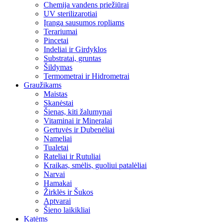
Chemija vandens priežiūrai
UV sterilizarotiai
Įranga sausumos ropliams
Terariumai
Pincetai
Indeliai ir Girdyklos
Substratai, gruntas
Šildymas
Termometrai ir Hidrometrai
Graužikams
Maistas
Skanėstai
Šienas, kiti žalumynai
Vitaminai ir Mineralai
Gertuvės ir Dubenėliai
Nameliai
Tualetai
Rateliai ir Rutuliai
Kraikas, smėlis, guoliui patalėliai
Narvai
Hamakai
Žirklės ir Šukos
Aptvarai
Šieno laikikliai
Katėms