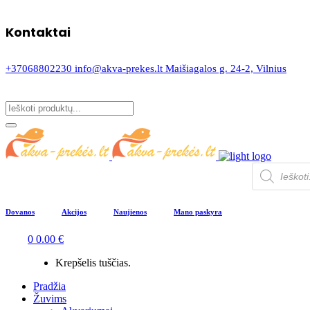
Kontaktai
+37068802230
info@akva-prekes.lt
Maišiagalos g. 24-2, Vilnius
Products
search
Dovanos
Akcijos
Naujienos
Mano paskyra
0
0.00
€
Krepšelis tuščias.
Pradžia
Žuvims