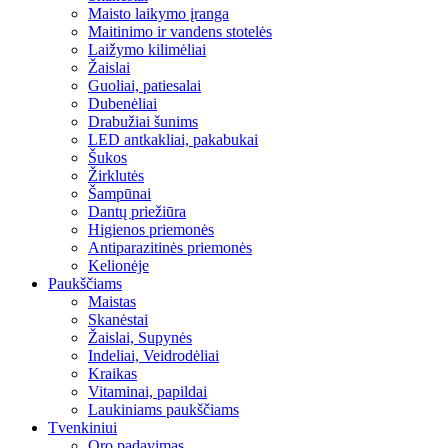
Maisto laikymo įranga
Maitinimo ir vandens stotelės
Laižymo kilimėliai
Žaislai
Guoliai, patiesalai
Dubenėliai
Drabužiai šunims
LED antkakliai, pakabukai
Šukos
Žirklutės
Šampūnai
Dantų priežiūra
Higienos priemonės
Antiparazitinės priemonės
Kelionėje
Paukščiams
Maistas
Skanėstai
Žaislai, Supynės
Indeliai, Veidrodėliai
Kraikas
Vitaminai, papildai
Laukiniams paukščiams
Tvenkiniui
Oro padavimas