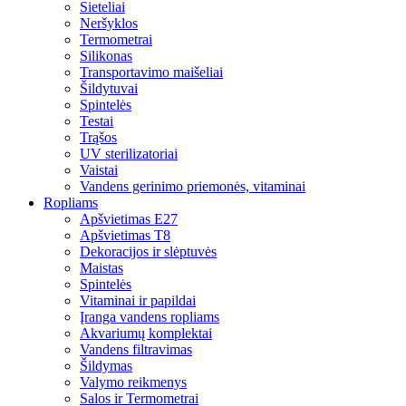
Sieteliai
Neršyklos
Termometrai
Silikonas
Transportavimo maišeliai
Šildytuvai
Spintelės
Testai
Trąšos
UV sterilizatoriai
Vaistai
Vandens gerinimo priemonės, vitaminai
Ropliams
Apšvietimas E27
Apšvietimas T8
Dekoracijos ir slėptuvės
Maistas
Spintelės
Vitaminai ir papildai
Įranga vandens ropliams
Akvariumų komplektai
Vandens filtravimas
Šildymas
Valymo reikmenys
Salos ir Termometrai