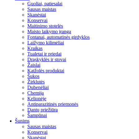
Guoliai, patiesalai
Sausas maistas
Skanėstai
Konservai
Maitinimo stotelės
Maisto laikymo įranga
Fontanai, automatinės girdyklos
Laižymo kilimėliai
Kraikas
Tualetai ir priedai
Drąskyklės ir stovai
Žaislai
Katžolės produktai
Šukos
Žirklutės
Dubenėliai
Chemija
Kelionėje
Antiparazitinės priemonės
Dantų priežiūra
Šampūnai
Šunims
Sausas maistas
Konservai
Skanėstai