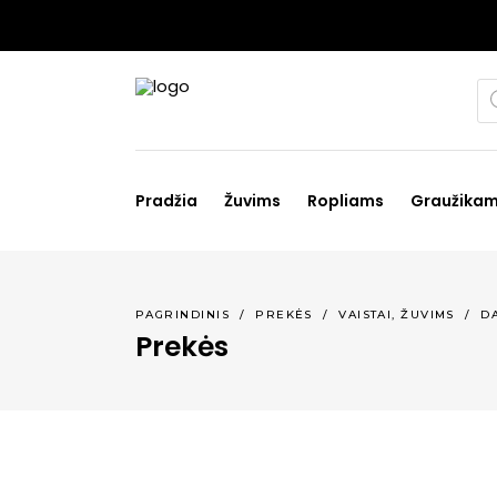
Pr
se
Pradžia
Žuvims
Ropliams
Graužika
,
PAGRINDINIS
/
PREKĖS
/
VAISTAI
ŽUVIMS
/
D
Prekės