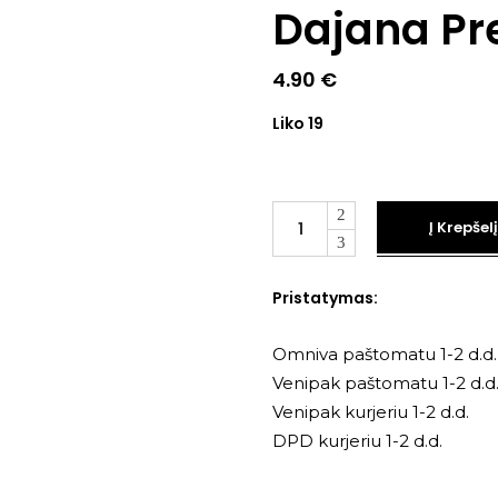
Dajana Pr
4.90
€
Liko 19
Kiekis
Į Krepšelį
Pristatymas:
Omniva paštomatu 1-2 d.d.
Venipak paštomatu 1-2 d.d
Venipak kurjeriu 1-2 d.d.
DPD kurjeriu 1-2 d.d.