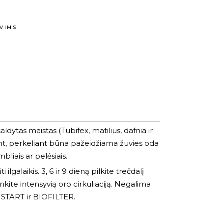
B
VIMS
dytas maistas (Tubifex, matilius, dafnia ir
ojant, perkeliant būna pažeidžiama žuvies oda
liais ar pelėsiais.
alaikis. 3, 6 ir 9 dieną pilkite trečdalį
nkite intensyvią oro cirkuliaciją. Negalima
e START ir BIOFILTER.