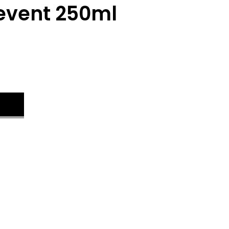
event 250ml
.