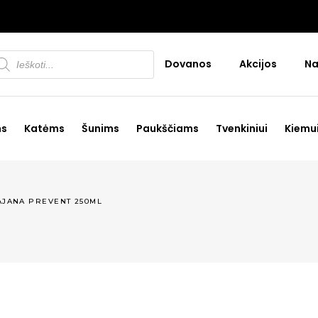
oducts
Dovanos
Akcijos
Na
arch
ms
Katėms
Šunims
Paukščiams
Tvenkiniui
Kiemu
AJANA PREVENT 250ML