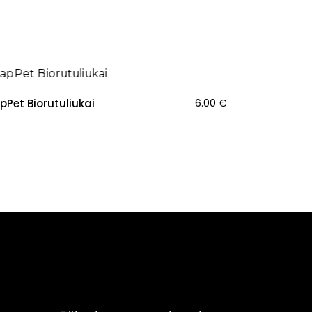
pPet Biorutuliukai
6.00
€