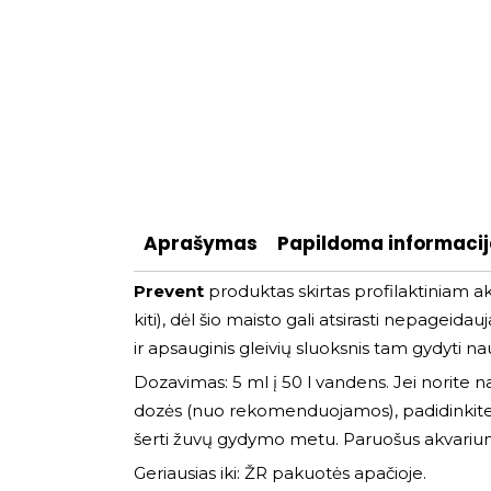
Aprašymas
Papildoma informaci
Prevent
produktas skirtas profilaktiniam ak
kiti), dėl šio maisto gali atsirasti nepagei
ir apsauginis gleivių sluoksnis tam gydyti n
Dozavimas: 5 ml į 50 l vandens. Jei norite n
dozės (nuo rekomenduojamos), padidinkite tem
šerti žuvų gydymo metu. Paruošus akvariumą,
Geriausias iki: ŽR pakuotės apačioje.