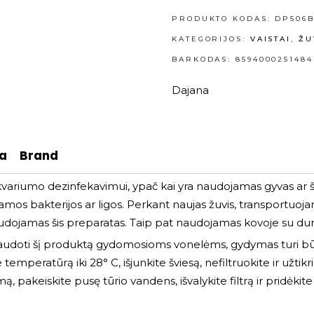
PRODUKTO KODAS:
DP506
KATEGORIJOS:
VAISTAI
,
ŽU
BARKODAS: 8594000251484
Dajana
ja
Brand
variumo dezinfekavimui, ypač kai yra naudojamas gyvas ar šal
daujamos bakterijos ar ligos. Perkant naujas žuvis, transportu
audojamas šis preparatas. Taip pat naudojamas kovoje su dumb
audoti šį produktą gydomosioms vonelėms, gydymas turi būti ilg
peratūrą iki 28° C, išjunkite šviesą, nefiltruokite ir užtikri
 pakeiskite pusę tūrio vandens, išvalykite filtrą ir pridėkit