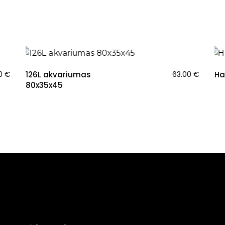
00
€
126L akvariumas
63.00
€
Ha
80x35x45