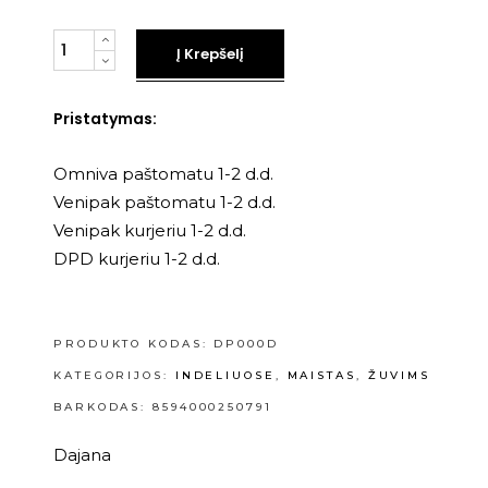
Kiekis
Į Krepšelį
Pristatymas:
Omniva paštomatu 1-2 d.d.
Venipak paštomatu 1-2 d.d.
Venipak kurjeriu 1-2 d.d.
DPD kurjeriu 1-2 d.d.
PRODUKTO KODAS:
DP000D
KATEGORIJOS:
INDELIUOSE
,
MAISTAS
,
ŽUVIMS
BARKODAS: 8594000250791
Dajana