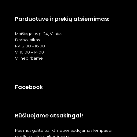
Parduotuvė ir prekių atsiėmimas:
Maišiagalos g. 24, Vilnius
Darbo laikas:
I-V 12:00 – 16:00
VI 10:00 – 14:00
VII nedirbame
Facebook
Rūšiuojame atsakingai!
Pas mus galite palikti nebenaudojamas lempas ar
smulkią elektronikos įrangą.