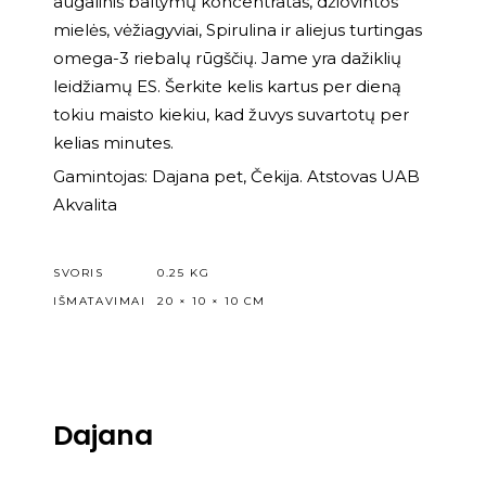
augalinis baltymų koncentratas, džiovintos
mielės, vėžiagyviai, Spirulina ir aliejus turtingas
omega-3 riebalų rūgščių. Jame yra dažiklių
leidžiamų ES. Šerkite kelis kartus per dieną
tokiu maisto kiekiu, kad žuvys suvartotų per
kelias minutes.
Gamintojas: Dajana pet, Čekija. Atstovas UAB
Akvalita
SVORIS
0.25 KG
IŠMATAVIMAI
20 × 10 × 10 CM
Dajana