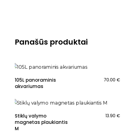
Panašūs produktai
105L panoraminis
70.00
€
akvariumas
Stiklų valymo
13.90
€
magnetas plaukiantis
M