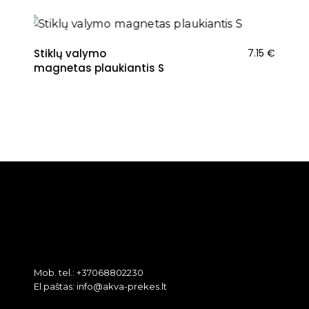
Stiklų valymo
7.15
€
magnetas plaukiantis S
Mob. tel.: +37068802230
El.paštas: info@akva-prekes.lt