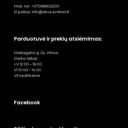
Mob. tel.: +37068802230
El.paštas: info@akva-prekes.lt
Parduotuvė ir prekių atsiėmimas:
Maišiagalos g. 24, Vilnius
Darbo laikas:
I-V 12:00 – 16:00
VI 10:00 – 14:00
VII nedirbame
Facebook