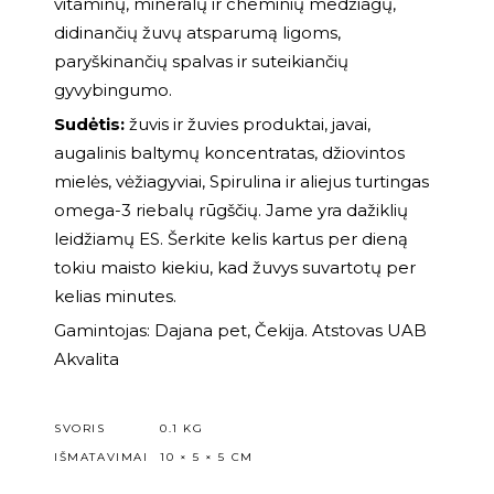
vitaminų, mineralų ir cheminių medžiagų,
didinančių žuvų atsparumą ligoms,
paryškinančių spalvas ir suteikiančių
gyvybingumo.
Sudėtis:
žuvis ir žuvies produktai, javai,
augalinis baltymų koncentratas, džiovintos
mielės, vėžiagyviai, Spirulina ir aliejus turtingas
omega-3 riebalų rūgščių. Jame yra dažiklių
leidžiamų ES. Šerkite kelis kartus per dieną
tokiu maisto kiekiu, kad žuvys suvartotų per
kelias minutes.
Gamintojas: Dajana pet, Čekija. Atstovas UAB
Akvalita
SVORIS
0.1 KG
IŠMATAVIMAI
10 × 5 × 5 CM