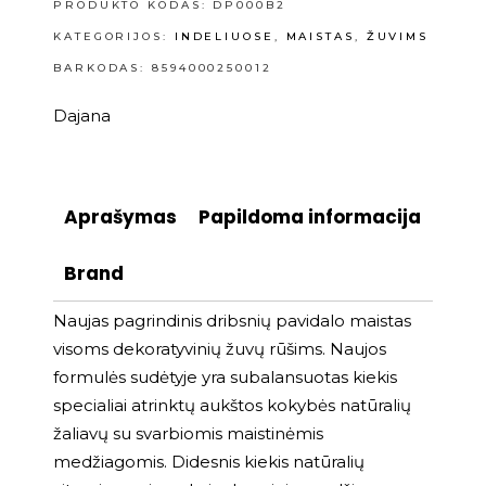
PRODUKTO KODAS:
DP000B2
KATEGORIJOS:
INDELIUOSE
,
MAISTAS
,
ŽUVIMS
BARKODAS: 8594000250012
Dajana
Aprašymas
Papildoma informacija
Brand
Naujas pagrindinis dribsnių pavidalo maistas
visoms dekoratyvinių žuvų rūšims. Naujos
formulės sudėtyje yra subalansuotas kiekis
specialiai atrinktų aukštos kokybės natūralių
žaliavų su svarbiomis maistinėmis
medžiagomis. Didesnis kiekis natūralių