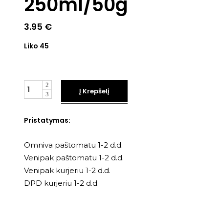
250ml/50g
3.95
€
Liko 45
Kiekis
Į Krepšelį
Pristatymas:
Omniva paštomatu 1-2 d.d.
Venipak paštomatu 1-2 d.d.
Venipak kurjeriu 1-2 d.d.
DPD kurjeriu 1-2 d.d.