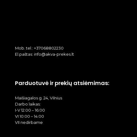
Mob. tel.: +37068802230
El.paštas: info@akva-prekes.lt
Parduotuvė ir prekių atsiėmimas:
Maišiagalos g. 24, Vilnius
Darbo laikas:
I-V 12:00 – 16:00
VI 10:00 – 14:00
VII nedirbame