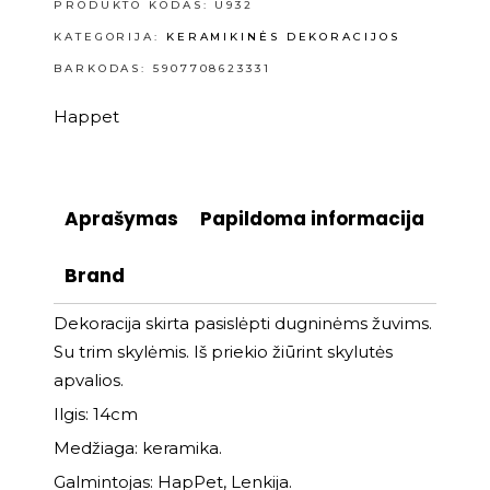
PRODUKTO KODAS:
U932
KATEGORIJA:
KERAMIKINĖS DEKORACIJOS
BARKODAS: 5907708623331
Happet
Aprašymas
Papildoma informacija
Brand
Dekoracija skirta pasislėpti dugninėms žuvims.
Su trim skylėmis. Iš priekio žiūrint skylutės
apvalios.
Ilgis: 14cm
Medžiaga: keramika.
Galmintojas: HapPet, Lenkija.