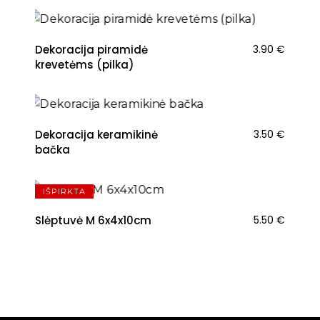
Dekoracija piramidė
3.90
€
krevetėms (pilka)
Dekoracija keramikinė
3.50
€
bačka
IŠPIRKTA
Slėptuvė M 6x4x10cm
5.50
€