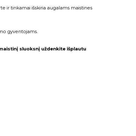
e ir tinkamai išskiria augalams maistines
iumo gyventojams.
 maistinį sluoksnį uždenkite išplautu