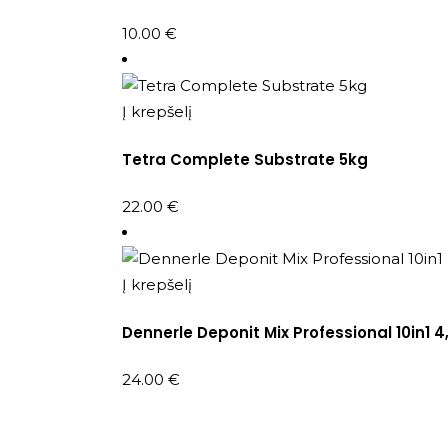
10.00
€
Į krepšelį
Tetra Complete Substrate 5kg
22.00
€
Į krepšelį
Dennerle Deponit Mix Professional 10in1 4
24.00
€