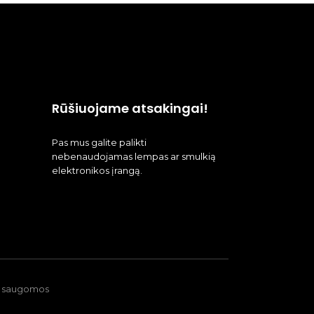
Rūšiuojame atsakingai!
Pas mus galite palikti
nebenaudojamas lempas ar smulkią
elektronikos įrangą.
ės saugomos