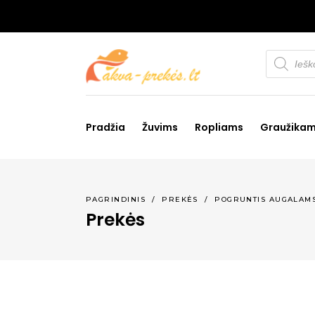
Products
search
Pradžia
Žuvims
Ropliams
Graužika
PAGRINDINIS
/
PREKĖS
/
POGRUNTIS AUGALAM
Prekės