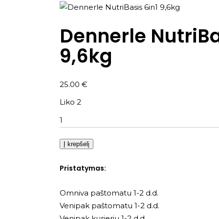
Dennerle NutriBa
9,6kg
25.00
€
Liko 2
Kiekis
Į krepšelį
Pristatymas:
Omniva paštomatu 1-2 d.d.
Venipak paštomatu 1-2 d.d.
Venipak kurjeriu 1-2 d.d.