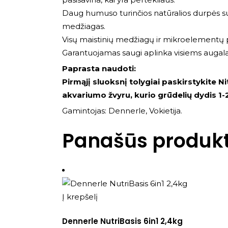
Daug humuso turinčios natūralios durpės suk
medžiagas.
Visų maistinių medžiagų ir mikroelementų pove
Garantuojamas saugi aplinka visiems augala
Paprasta naudoti:
Pirmąjį sluoksnį tolygiai paskirstykite N
akvariumo žvyru, kurio grūdelių dydis 1
Gamintojas: Dennerle, Vokietija.
Panašūs produkt
Į krepšelį
Dennerle NutriBasis 6in1 2,4kg