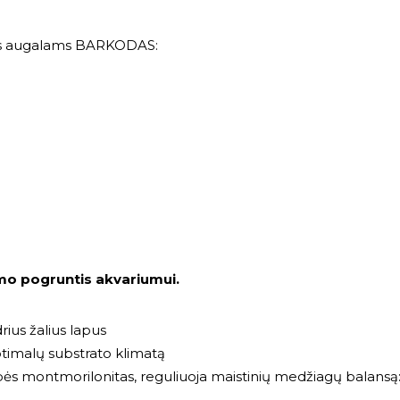
s augalams
BARKODAS:
imo pogruntis akvariumui.
rius žalius lapus
ptimalų substrato klimatą
ės montmorilonitas, reguliuoja maistinių medžiagų balansą: ka