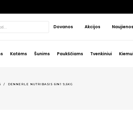
Dovanos
Akcijos
Naujieno
ms
Katėms
Šunims
Paukščiams
Tvenkiniui
Kiemu
S
/
DENNERLE NUTRIBASIS 6IN1 9,6KG