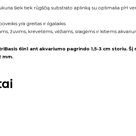
uria šiek tiek rūgščią substrato aplinką su optimalia pH vert
ikis yra greitas ir ilgalaikis
ms, žuvims, krevetėms, vėžiams, sraigėms ir kitiems akvar
itriBasis 6in1 ant akvariumo pagrindo 1,5-3 cm storiu. Šį
-2 mm.
ai