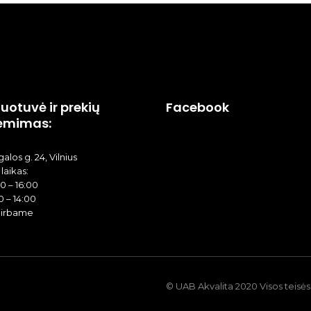
uotuvė ir prekių
Facebook
ėmimas:
alos g. 24, Vilnius
laikas:
00 – 16:00
0 – 14:00
dirbame
© UAB Akvalita 2020 Visos teis