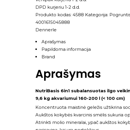
DPD kurjeriu 1-2 d.d.
Produkto kodas:
4588
Kategorija:
Pogrunti
4001615045888
Dennerle
Aprašymas
Papildoma informacija
Brand
Aprašymas
NutriBasis 6in1 subalansuotas ilgo veik
9,6 kg akvariumui 160-200 l (< 100 cm)
Koncentruota maistinė geležis užtikrina sod
Aukštos kokybės kvarcinis smėlis sukuria o
Atrinkti molio mineralai, ypač aukštos kokyb
pasisavina, kai yra pertekliaus.