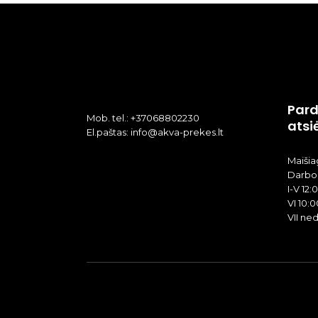
Pard
Mob. tel.: +37068802230
atsi
El.paštas: info@akva-prekes.lt
Maišiag
Darbo 
I-V 12:
VI 10:0
VII ne