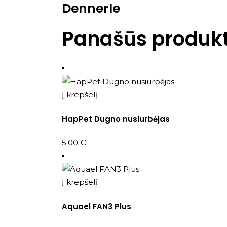
Dennerle
Panašūs produkt
Į krepšelį
HapPet Dugno nusiurbėjas
5.00
€
Į krepšelį
Aquael FAN3 Plus