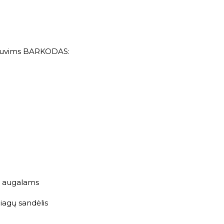
uvims
BARKODAS:
o augalams
agų sandėlis