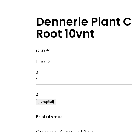
Dennerle Plant C
Root 10vnt
6.50
€
Liko 12
Kiekis
Į krepšelį
Pristatymas:
Omniva paštomatu 1-2 d.d.