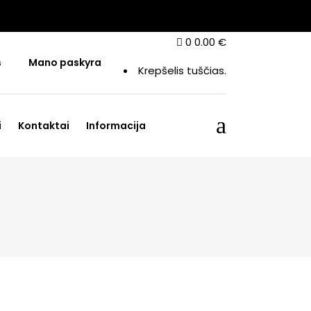
0
0.00
€
s
Mano paskyra
Krepšelis tuščias.
i
Kontaktai
Informacija