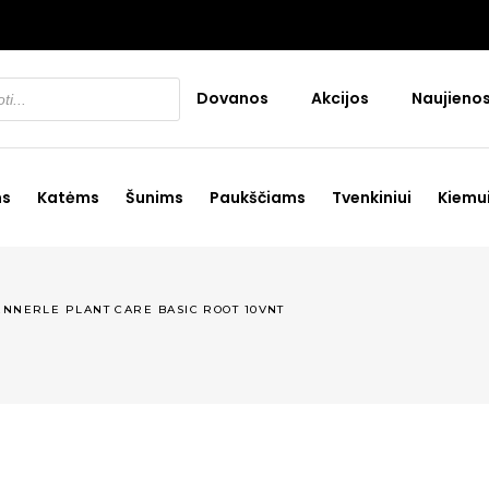
Dovanos
Akcijos
Naujieno
ms
Katėms
Šunims
Paukščiams
Tvenkiniui
Kiemu
ENNERLE PLANT CARE BASIC ROOT 10VNT