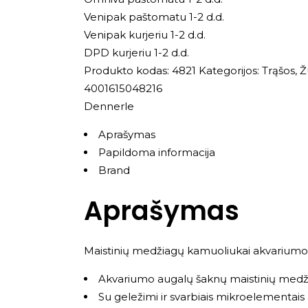
Venipak paštomatu 1-2 d.d.
Venipak kurjeriu 1-2 d.d.
DPD kurjeriu 1-2 d.d.
Produkto kodas:
4821
Kategorijos:
Trąšos
,
Ž
4001615048216
Dennerle
Aprašymas
Papildoma informacija
Brand
Aprašymas
Maistinių medžiagų kamuoliukai akvarium
Akvariumo augalų šaknų maistinių medži
Su geležimi ir svarbiais mikroelementais