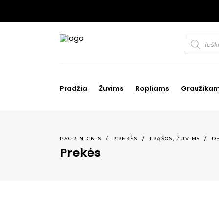
Products
search
Pradžia
Žuvims
Ropliams
Graužika
,
PAGRINDINIS
/
PREKĖS
/
TRĄŠOS
ŽUVIMS
/
D
Prekės