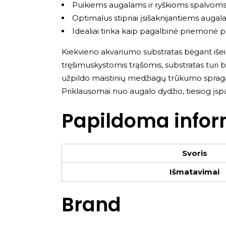
Puikiems augalams ir ryškioms spalvom
Optimalus stipriai įsišaknijantiems aug
Idealiai tinka kaip pagalbinė priemonė pr
​Kiekvieno akvariumo substratas bėgant iše
tręšimuskystomis trąšomis, substratas turi b
užpildo maistinių medžiagų trūkumo spragas
Priklausomai nuo augalo dydžio, tiesiog įspa
Papildoma infor
Svoris
Išmatavimai
Brand