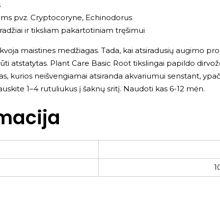
s
alams pvz. Cryptocoryne, Echinodorus
adžiai ir tiksliam pakartotiniam tręšimui
ikvoja maistines medžiagas. Tada, kai atsiradusių augimo pr
ūti atstatytas. Plant Care Basic Root tikslingai papildo dirv
, kurios neišvengiamai atsiranda akvariumui senstant, ypač 
uskite 1–4 rutuliukus į šaknų sritį. Naudoti kas 6-12 mėn.
macija
1