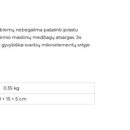
oblemų nebegalima pašalinti įprastu
ožemio maistinių medžiagų atsargas. Jis
gyvybiškai svarbių mikroelementų srityje.
0.35 kg
0 × 15 × 5 cm