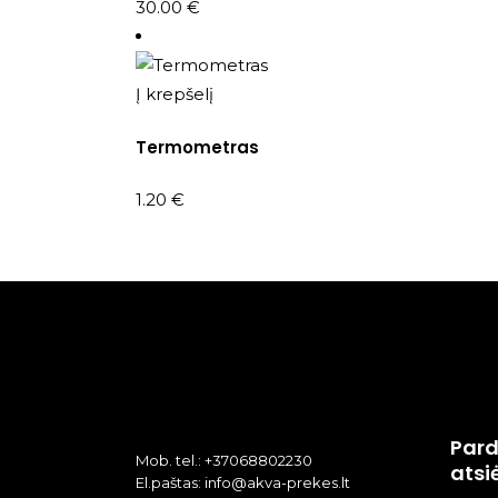
30.00
€
Į krepšelį
Termometras
1.20
€
Pard
Mob. tel.: +37068802230
atsi
El.paštas: info@akva-prekes.lt