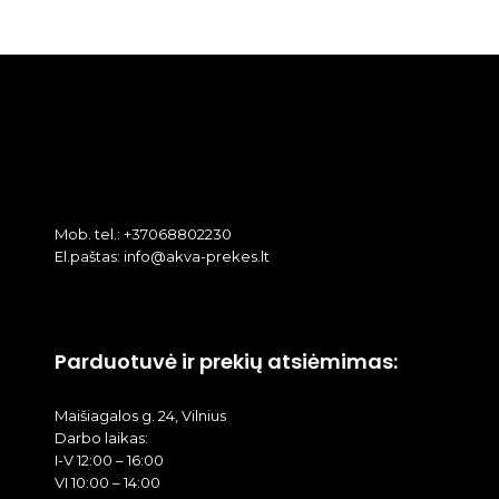
Mob. tel.: +37068802230
El.paštas: info@akva-prekes.lt
Parduotuvė ir prekių atsiėmimas:
Maišiagalos g. 24, Vilnius
Darbo laikas:
I-V 12:00 – 16:00
VI 10:00 – 14:00