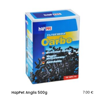
HapPet Anglis 500g
7.00
€