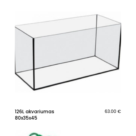
126L akvariumas
63.00
€
80x35x45