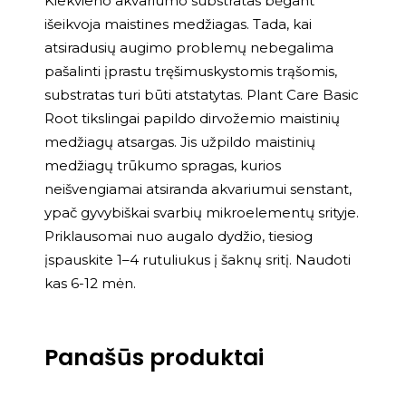
​Kiekvieno akvariumo substratas bėgant
išeikvoja maistines medžiagas. Tada, kai
atsiradusių augimo problemų nebegalima
pašalinti įprastu tręšimuskystomis trąšomis,
substratas turi būti atstatytas. Plant Care Basic
Root tikslingai papildo dirvožemio maistinių
medžiagų atsargas. Jis užpildo maistinių
medžiagų trūkumo spragas, kurios
neišvengiamai atsiranda akvariumui senstant,
ypač gyvybiškai svarbių mikroelementų srityje.
Priklausomai nuo augalo dydžio, tiesiog
įspauskite 1–4 rutuliukus į šaknų sritį. Naudoti
kas 6-12 mėn.
Panašūs produktai