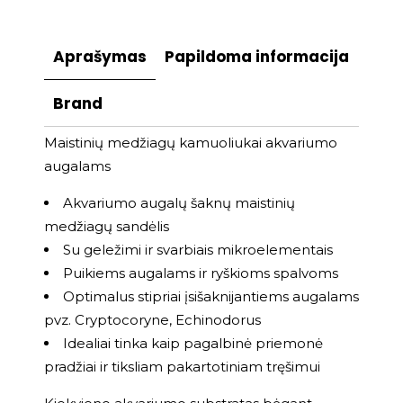
Aprašymas
Papildoma informacija
Brand
Maistinių medžiagų kamuoliukai akvariumo
augalams
Akvariumo augalų šaknų maistinių
medžiagų sandėlis
Su geležimi ir svarbiais mikroelementais
Puikiems augalams ir ryškioms spalvoms
Optimalus stipriai įsišaknijantiems augalams
pvz. Cryptocoryne, Echinodorus
Idealiai tinka kaip pagalbinė priemonė
pradžiai ir tiksliam pakartotiniam tręšimui