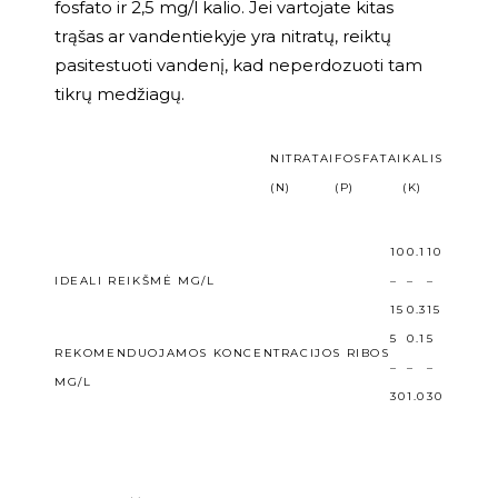
fosfato ir 2,5 mg/l kalio.
Jei vartojate kitas
trąšas ar vandentiekyje yra nitratų, reiktų
pasitestuoti vandenį, kad neperdozuoti tam
tikrų medžiagų.
NITRATAI
FOSFATAI
KALIS
(N)
(P)
(K)
10
0.1
10
IDEALI REIKŠMĖ MG/L
–
–
–
15
0.3
15
5
0.1
5
REKOMENDUOJAMOS KONCENTRACIJOS RIBOS
–
–
–
MG/L
30
1.0
30