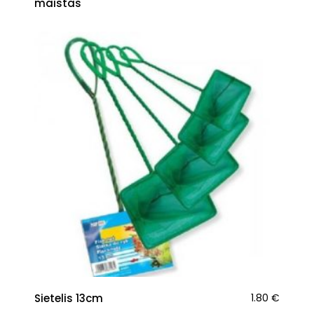
maistas
Sietelis 13cm
1.80
€