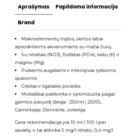
Aprašymas
Papildoma informacija
Brand
Makroelementų trąšos, skirtos labai
apsodintiems akvariumams su mažai žuvų.
Su nitratais (NO3), fosfatas (PO4), kaliu (K) ir
magniu (Mg)
Puikiems augalams ir intensyviai ryškioms
spalvoms
Greitas ir ilgalaikis poveikis
Moksliškai patikrinta ir optimizuota pagal
gamtos pavyzdį Įšeiga : 250ml į 2500L
Gamintojas: Dennerle, vokietija
Gera rekomendacija yra 10 ml / 100 l per
savaitę, o tai atitinka 5 mg/l nitrato, 0,4 mg/l