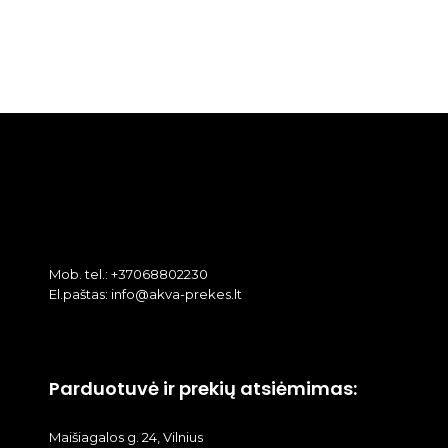
Mob. tel.: +37068802230
El.paštas: info@akva-prekes.lt
Parduotuvė ir prekių atsiėmimas:
Maišiagalos g. 24, Vilnius