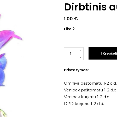
Dirbtinis 
1.00
€
Liko 2
Kiekis
Į Krepšelį
Pristatymas:
Omniva paštomatu 1-2 d.d.
Venipak paštomatu 1-2 d.d
Venipak kurjeriu 1-2 d.d.
DPD kurjeriu 1-2 d.d.