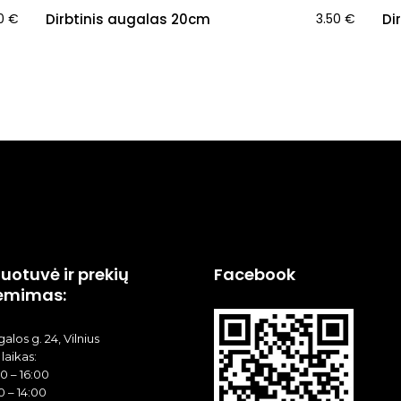
00
€
Dirbtinis augalas 20cm
3.50
€
Di
uotuvė ir prekių
Facebook
ėmimas:
alos g. 24, Vilnius
laikas:
00 – 16:00
0 – 14:00