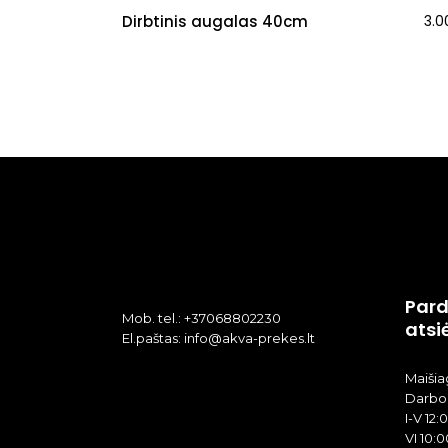
Dirbtinis augalas 40cm
3.
Pard
Mob. tel.: +37068802230
atsi
El.paštas: info@akva-prekes.lt
Maišiag
Darbo 
I-V 12:
VI 10:0