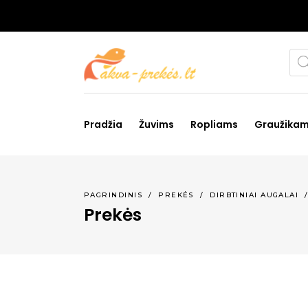
Pro
sea
Pradžia
Žuvims
Ropliams
Graužika
PAGRINDINIS
/
PREKĖS
/
DIRBTINIAI AUGALAI
Prekės