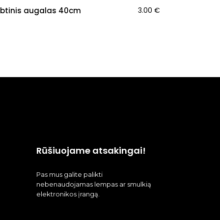
rbtinis augalas 40cm
3.00
€
Rūšiuojame atsakingai!
Pas mus galite palikti
nebenaudojamas lempas ar smulkią
elektronikos įrangą.