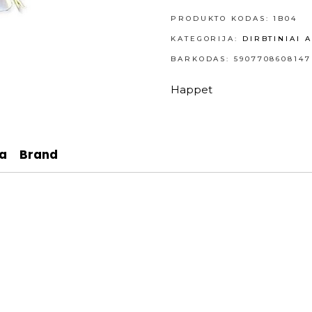
PRODUKTO KODAS:
1B04
KATEGORIJA:
DIRBTINIAI 
BARKODAS: 5907708608147
Happet
ja
Brand
.