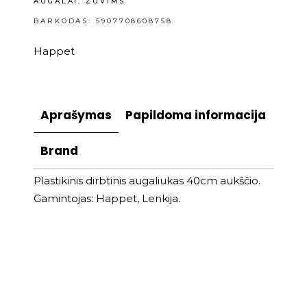
AUGALAI
,
ŽUVIMS
BARKODAS: 5907708608758
Happet
Aprašymas
Papildoma informacija
Brand
Plastikinis dirbtinis augaliukas 40cm aukščio.
Gamintojas: Happet, Lenkija.