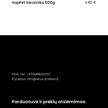
HapPet Keramika 500g
4.80
€
Mob. tel.: +37068802230
El.paštas: info@akva-prekes.lt
Parduotuvė ir prekių atsiėmimas: