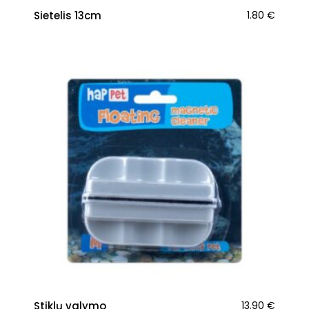
Sietelis 13cm
1.80
€
Stiklų valymo
13.90
€