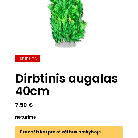
IŠPIRKTA
Dirbtinis augalas
40cm
7.50
€
Neturime
Pranešti kai prekė vėl bus prekyboje