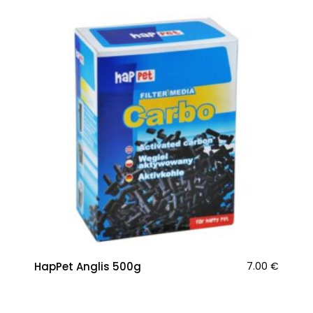
HapPet Anglis 500g
7.00
€