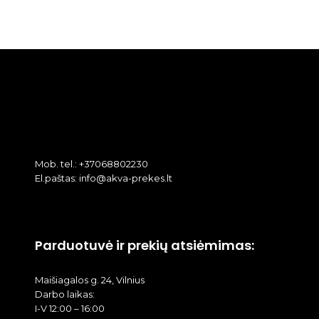
Mob. tel.: +37068802230
El.paštas: info@akva-prekes.lt
Parduotuvė ir prekių atsiėmimas:
Maišiagalos g. 24, Vilnius
Darbo laikas:
I-V 12:00 – 16:00