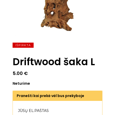
IŠPIRKTA
Driftwood šaka L
5.00
€
Neturime
Pranešti kai prekė vėl bus prekyboje