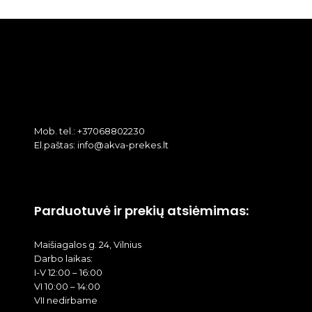
Mob. tel.: +37068802230
El.paštas: info@akva-prekes.lt
Parduotuvė ir prekių atsiėmimas:
Maišiagalos g. 24, Vilnius
Darbo laikas:
I-V 12:00 – 16:00
VI 10:00 – 14:00
VII nedirbame