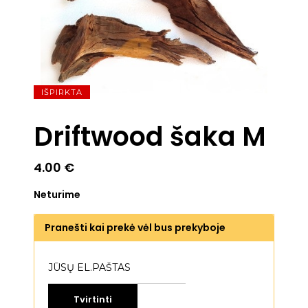
IŠPIRKTA
Driftwood šaka M
4.00
€
Neturime
Pranešti kai prekė vėl bus prekyboje
Tvirtinti