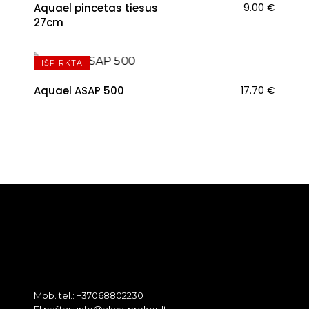
Aquael pincetas tiesus
9.00
€
27cm
IŠPIRKTA
Aquael ASAP 500
17.70
€
Mob. tel.: +37068802230
El.paštas: info@akva-prekes.lt