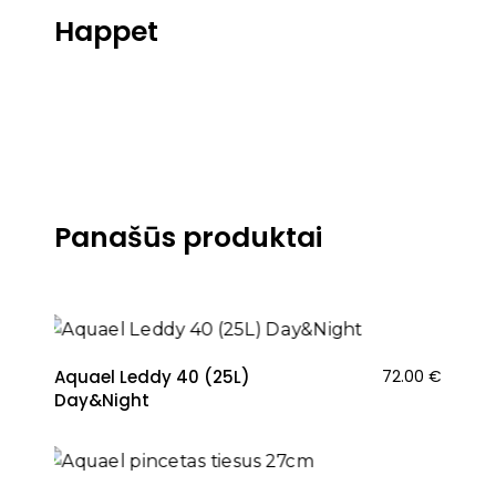
Happet
Panašūs produktai
Aquael Leddy 40 (25L)
72.00
€
Day&Night