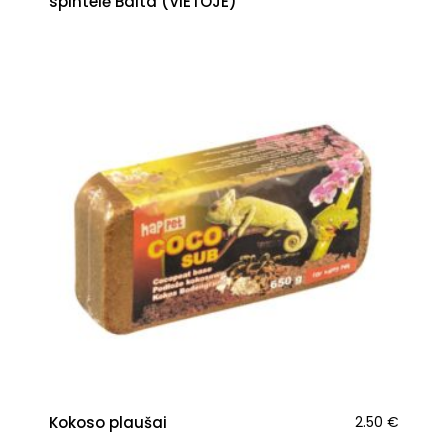
spintelė Balta (VIETOJE)
Kokoso plaušai
2.50
€