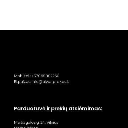
Mob. tel.: +37068802230
El.paštas: info@akva-prekes.lt
Parduotuvė ir prekių atsiėmimas:
Maišiagalos g. 24, Vilnius