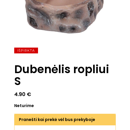
IŠPIRKTA
Dubenėlis ropliui
S
4.90
€
Neturime
Pranešti kai prekė vėl bus prekyboje