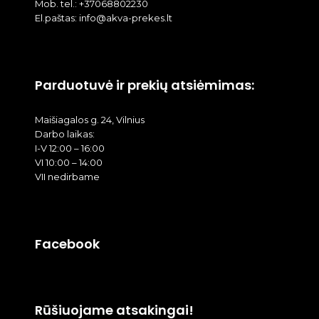
Mob. tel.: +37068802230
El.paštas: info@akva-prekes.lt
Parduotuvė ir prekių atsiėmimas:
Maišiagalos g. 24, Vilnius
Darbo laikas:
I-V 12:00 – 16:00
VI 10:00 – 14:00
VII nedirbame
Facebook
Rūšiuojame atsakingai!