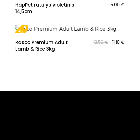
HapPet rutulys violetinis
5.00
€
14,5cm
NAUJIENA
Original
Curren
Rasco Premium Adult
13.50
€
11.10
€
price
price
Lamb & Rice 3kg
was:
is:
13.50 €.
11.10 €.