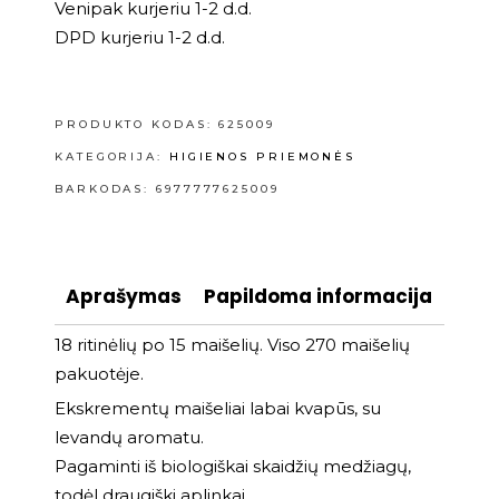
Venipak kurjeriu 1-2 d.d.
DPD kurjeriu 1-2 d.d.
PRODUKTO KODAS:
625009
KATEGORIJA:
HIGIENOS PRIEMONĖS
BARKODAS: 6977777625009
Aprašymas
Papildoma informacija
18 ritinėlių po 15 maišelių. Viso 270 maišelių
pakuotėje.
Ekskrementų maišeliai labai kvapūs, su
levandų aromatu.
Pagaminti iš biologiškai skaidžių medžiagų,
todėl draugiški aplinkai.