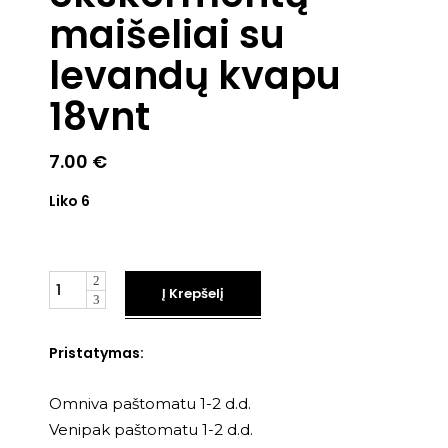
maišeliai su
levandų kvapu
18vnt
7.00
€
Liko 6
Kiekis
Į Krepšelį
Pristatymas:
Omniva paštomatu 1-2 d.d.
Venipak paštomatu 1-2 d.d.