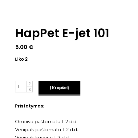
HapPet E-jet 101
5.00
€
Liko 2
Kiekis
Į Krepšelį
Pristatymas:
Omniva paštomatu 1-2 d.d.
Venipak paštomatu 1-2 d.d.
Venipak kurjeriu 1-2 d.d.