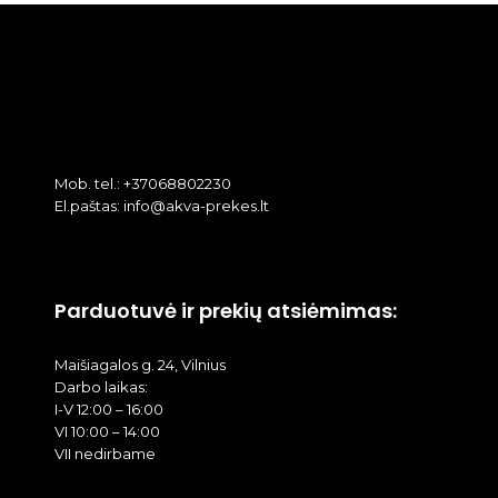
Mob. tel.: +37068802230
El.paštas: info@akva-prekes.lt
Parduotuvė ir prekių atsiėmimas:
Maišiagalos g. 24, Vilnius
Darbo laikas:
I-V 12:00 – 16:00
VI 10:00 – 14:00
VII nedirbame