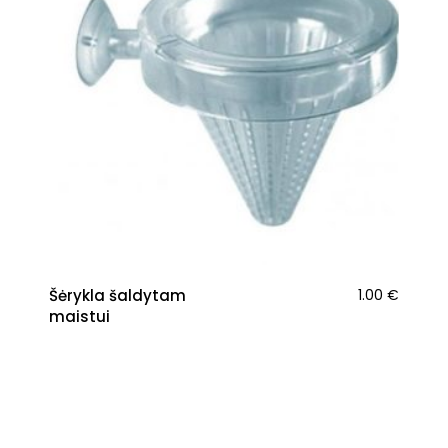
Šėrykla šaldytam
1.00
€
maistui