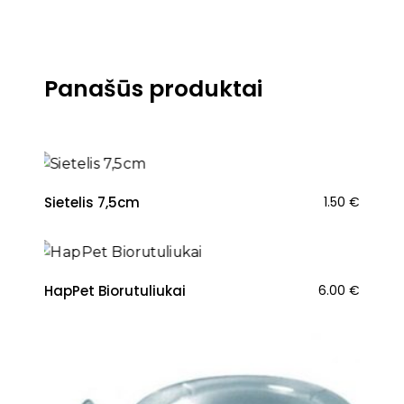
Panašūs produktai
Sietelis 7,5cm
1.50
€
HapPet Biorutuliukai
6.00
€