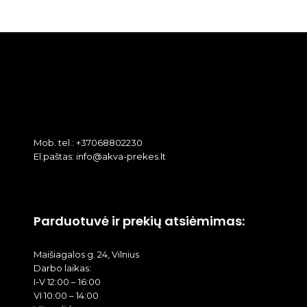
Mob. tel.: +37068802230
El.paštas: info@akva-prekes.lt
Parduotuvė ir prekių atsiėmimas:
Maišiagalos g. 24, Vilnius
Darbo laikas:
I-V 12:00 – 16:00
VI 10:00 – 14:00