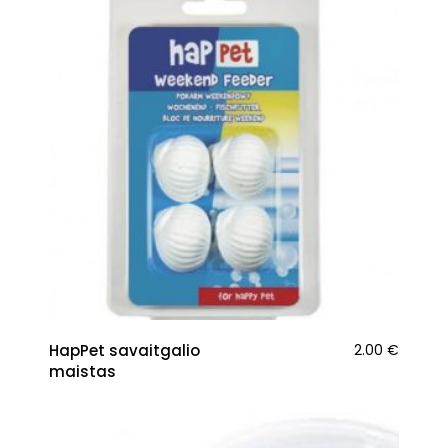
HapPet savaitgalio
2.00
€
maistas