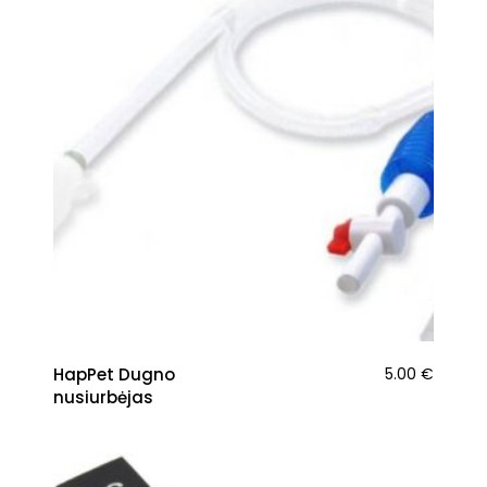
HapPet Dugno
5.00
€
nusiurbėjas