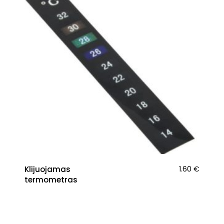
Klijuojamas
1.60
€
termometras