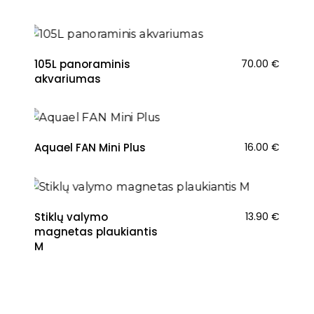
105L panoraminis
70.00
€
akvariumas
Aquael FAN Mini Plus
16.00
€
Stiklų valymo
13.90
€
magnetas plaukiantis
M