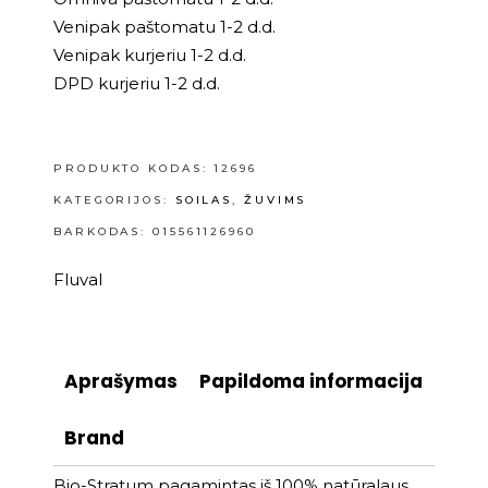
Venipak paštomatu 1-2 d.d.
Venipak kurjeriu 1-2 d.d.
DPD kurjeriu 1-2 d.d.
PRODUKTO KODAS:
12696
KATEGORIJOS:
SOILAS
,
ŽUVIMS
BARKODAS: 015561126960
Fluval
Aprašymas
Papildoma informacija
Brand
Bio-Stratum pagamintas iš 100% natūralaus,