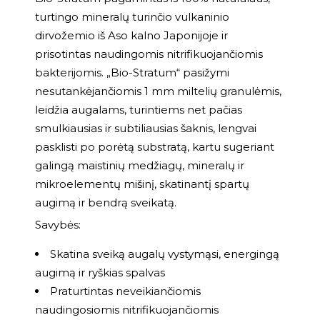
turtingo mineralų turinčio vulkaninio
dirvožemio iš Aso kalno Japonijoje ir
prisotintas naudingomis nitrifikuojančiomis
bakterijomis. „Bio-Stratum“ pasižymi
nesutankėjančiomis 1 mm miltelių granulėmis,
leidžia augalams, turintiems net pačias
smulkiausias ir subtiliausias šaknis, lengvai
pasklisti po porėtą substratą, kartu sugeriant
galingą maistinių medžiagų, mineralų ir
mikroelementų mišinį, skatinantį spartų
augimą ir bendrą sveikatą.
Savybės:
Skatina sveiką augalų vystymąsi, energingą
augimą ir ryškias spalvas
Praturtintas neveikiančiomis
naudingosiomis nitrifikuojančiomis