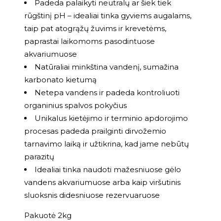
Padeda palaikyti neutralų ar šiek tiek
rūgštinį pH – idealiai tinka gyviems augalams,
taip pat atogrąžų žuvims ir krevetėms,
paprastai laikomoms pasodintuose
akvariumuose
Natūraliai minkština vandenį, sumažina
karbonato kietumą
Netepa vandens ir padeda kontroliuoti
organinius spalvos pokyčius
Unikalus kietėjimo ir terminio apdorojimo
procesas padeda prailginti dirvožemio
tarnavimo laiką ir užtikrina, kad jame nebūtų
parazitų
Idealiai tinka naudoti mažesniuose gėlo
vandens akvariumuose arba kaip viršutinis
sluoksnis didesniuose rezervuaruose
Pakuotė 2kg