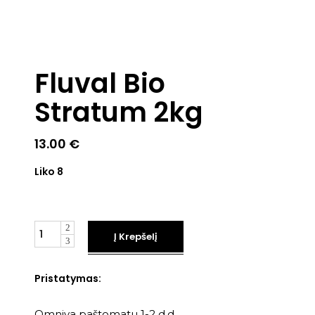
Fluval Bio
Stratum 2kg
13.00
€
Liko 8
Kiekis
Į Krepšelį
Pristatymas:
Omniva paštomatu 1-2 d.d.