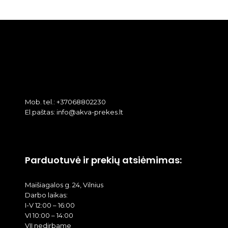
Mob. tel.: +37068802230
El.paštas: info@akva-prekes.lt
Parduotuvė ir prekių atsiėmimas:
Maišiagalos g. 24, Vilnius
Darbo laikas:
I-V 12:00 – 16:00
VI 10:00 – 14:00
VII nedirbame