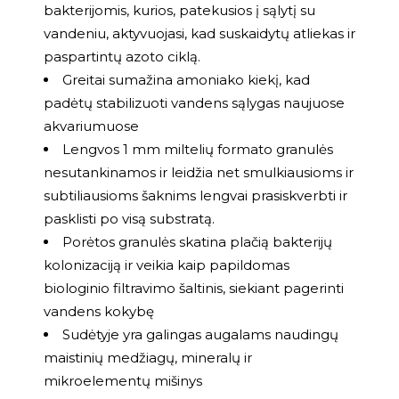
bakterijomis, kurios, patekusios į sąlytį su
vandeniu, aktyvuojasi, kad suskaidytų atliekas ir
paspartintų azoto ciklą.
Greitai sumažina amoniako kiekį, kad
padėtų stabilizuoti vandens sąlygas naujuose
akvariumuose
Lengvos 1 mm miltelių formato granulės
nesutankinamos ir leidžia net smulkiausioms ir
subtiliausioms šaknims lengvai prasiskverbti ir
pasklisti po visą substratą.
Porėtos granulės skatina plačią bakterijų
kolonizaciją ir veikia kaip papildomas
biologinio filtravimo šaltinis, siekiant pagerinti
vandens kokybę
Sudėtyje yra galingas augalams naudingų
maistinių medžiagų, mineralų ir
mikroelementų mišinys