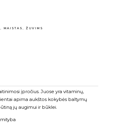
E
,
MAISTAS
,
ŽUVIMS
itinimosi įpročius. Juose yra vitaminų,
redientai apima aukštos kokybės baltymų
ūtiną jų augimui ir būklei.
ė mityba