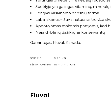
Turtingas omega 3 ir 6 riebalų rūgščių ša
Sudėtyje yra galingas vitaminų, mineralų
Lengvai virškinama dribsnių forma
Labai skanus – žuvis natūraliai trokšta sk
Apdorojamas mažomis partijomis, kad bū
Nėra dirbtinių dažiklių ar konservantų
Gamintojas: Fluval, Kanada.
SVORIS
0.28 KG
IŠMATAVIMAI
15 × 7 × 7 CM
Fluval