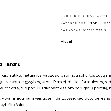
PRODUKTO KODAS:
A7331
KATEGORIJOS:
INDELIUOS
BARKODAS: 015561173315
Fluval
ja
Brand
ip, kad atitiktų natūralius, vabzdžių pagrindu sukurtus žuvų ma
ų jų sveikatai ir gyvybingumui. Pirmieji du šios formulės ing
osi reakciją, tuo pačiu užtikrinant visą aminorūgščių poreikį, b
as – tvariai auginami vaisiuose ir daržovėse, kad būtų geresn
kybiškų šaltinių