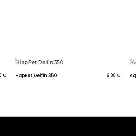
0
€
HapPet Delfin 350
9.30
€
Aq