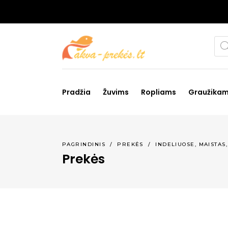
Pro
sea
Pradžia
Žuvims
Ropliams
Graužika
,
PAGRINDINIS
/
PREKĖS
/
INDELIUOSE
MAISTAS
Prekės