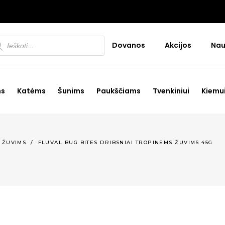
ducts
Dovanos
Akcijos
Nau
rch
ms
Katėms
Šunims
Paukščiams
Tvenkiniui
Kiemu
,
ŽUVIMS
/
FLUVAL BUG BITES DRIBSNIAI TROPINĖMS ŽUVIMS 45G