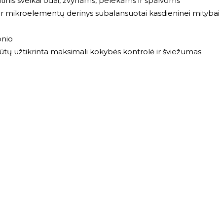
ltinis sveikai odai, žvynams, pelekams ir spalvoms
 ir mikroelementų derinys subalansuotai kasdieninei mitybai
onio
tų užtikrinta maksimali kokybės kontrolė ir šviežumas