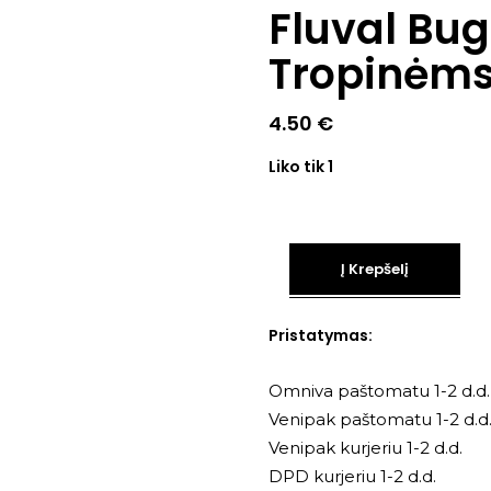
Fluval Bug
Tropinėms
4.50
€
Liko tik 1
Į Krepšelį
Pristatymas:
Omniva paštomatu 1-2 d.d.
Venipak paštomatu 1-2 d.d
Venipak kurjeriu 1-2 d.d.
DPD kurjeriu 1-2 d.d.