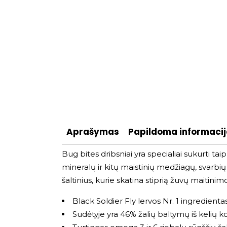
Aprašymas
Papildoma informaci
Bug bites dribsniai yra specialiai sukurti ta
mineralų ir kitų maistinių medžiagų, svarbi
šaltinius, kurie skatina stiprią žuvų maitinim
Black Soldier Fly lervos Nr. 1 ingredient
Sudėtyje yra 46% žalių baltymų iš kelių ko