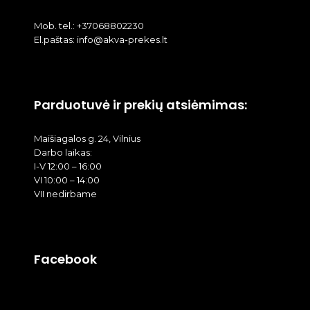
Mob. tel.: +37068802230
El.paštas: info@akva-prekes.lt
Parduotuvė ir prekių atsiėmimas:
Maišiagalos g. 24, Vilnius
Darbo laikas:
I-V 12:00 – 16:00
VI 10:00 – 14:00
VII nedirbame
Facebook