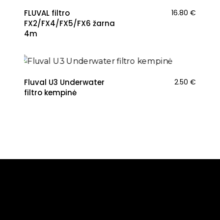
FLUVAL filtro
16.80
€
FX2/FX4/FX5/FX6 žarna
4m
Fluval U3 Underwater
2.50
€
filtro kempinė