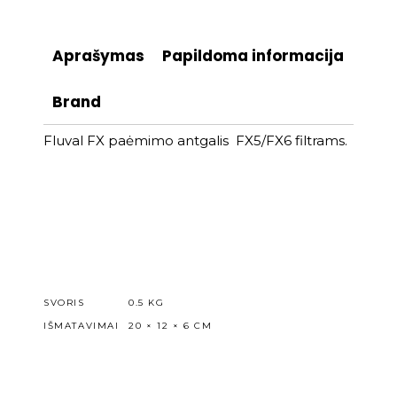
Aprašymas
Papildoma informacija
Brand
Fluval FX paėmimo antgalis FX5/FX6 filtrams.
SVORIS
0.5 KG
IŠMATAVIMAI
20 × 12 × 6 CM