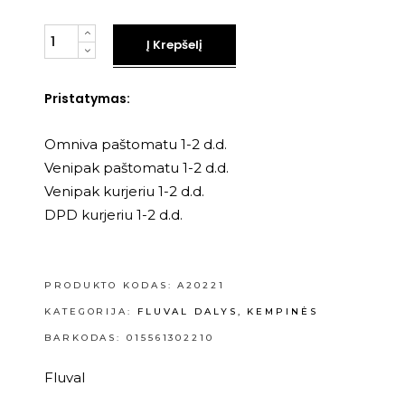
Kiekis
Į Krepšelį
Pristatymas:
Omniva paštomatu 1-2 d.d.
Venipak paštomatu 1-2 d.d.
Venipak kurjeriu 1-2 d.d.
DPD kurjeriu 1-2 d.d.
PRODUKTO KODAS:
A20221
KATEGORIJA:
FLUVAL DALYS, KEMPINĖS
BARKODAS: 015561302210
Fluval