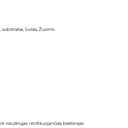
 substratai
,
Soilas
,
Žuvims
oti naudingas nitrifikuojančias bakterijas