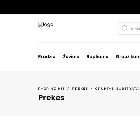
Products
search
Pradžia
Žuvims
Ropliams
Graužika
PAGRINDINIS
/
PREKĖS
/
GRUNTAS, SUBSTRATA
Prekės