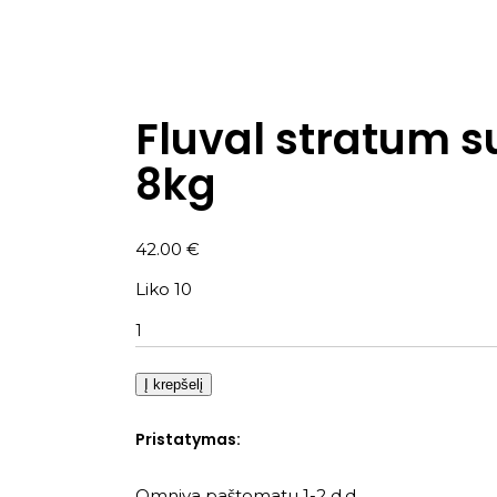
Fluval stratum s
8kg
42.00
€
Liko 10
Kiekis
Į krepšelį
Pristatymas:
Omniva paštomatu 1-2 d.d.