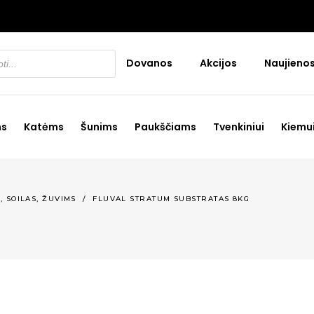
Dovanos
Akcijos
Naujieno
ms
Katėms
Šunims
Paukščiams
Tvenkiniui
Kiemu
,
,
I
SOILAS
ŽUVIMS
/
FLUVAL STRATUM SUBSTRATAS 8KG