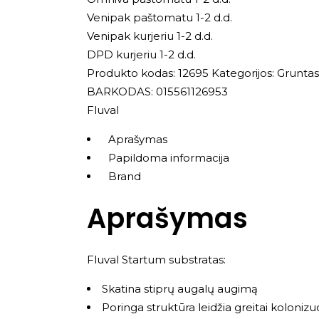
Venipak paštomatu 1-2 d.d.
Venipak kurjeriu 1-2 d.d.
DPD kurjeriu 1-2 d.d.
Produkto kodas:
12695
Kategorijos:
Gruntas,
BARKODAS: 015561126953
Fluval
Aprašymas
Papildoma informacija
Brand
Aprašymas
Fluval Startum substratas:
Skatina stiprų augalų augimą
Poringa struktūra leidžia greitai kolonizu