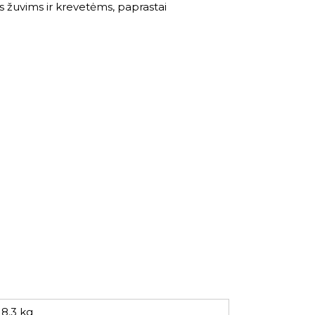
s žuvims ir krevetėms, paprastai
8.3 kg