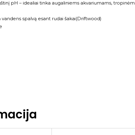
ūgštinį pH – idealiai tinka augaliniems akvariumams, tropinėm
a vandens spalvą esant rudai šakai(Driftwood)
e
macija