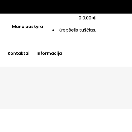
0
0.00
€
s
Mano paskyra
Krepšelis tuščias.
i
Kontaktai
Informacija