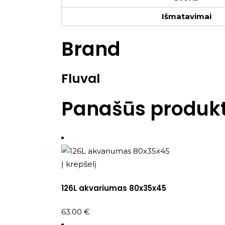
Išmatavimai
Brand
Fluval
Panašūs produkt
Į krepšelį
126L akvariumas 80x35x45
63.00
€