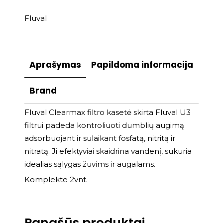
Fluval
Aprašymas
Papildoma informacija
Brand
Fluval Clearmax filtro kasetė skirta Fluval U3
filtrui padeda kontroliuoti dumblių augimą
adsorbuojant ir sulaikant fosfatą, nitritą ir
nitratą. Ji efektyviai skaidrina vandenį, sukuria
idealias sąlygas žuvims ir augalams.
Komplekte 2vnt.
Panašūs produktai