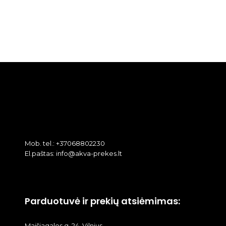
Mob. tel.: +37068802230
El.paštas: info@akva-prekes.lt
Parduotuvė ir prekių atsiėmimas:
Maišiagalos g. 24, Vilnius