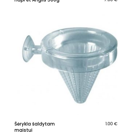
Šėrykla šaldytam
1.00
€
maistui