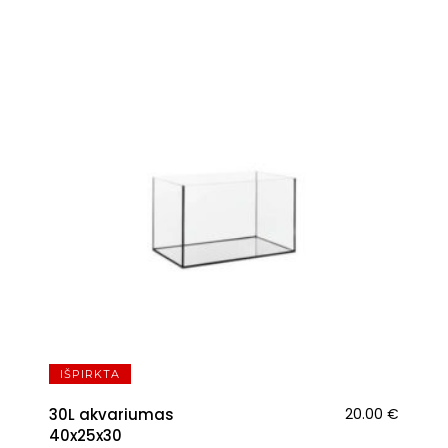
IŠPIRKTA
30L akvariumas
20.00
€
40x25x30