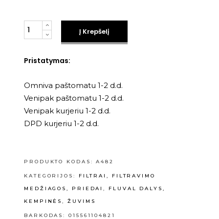
Kiekis
Į Krepšelį
Pristatymas:
Omniva paštomatu 1-2 d.d.
Venipak paštomatu 1-2 d.d.
Venipak kurjeriu 1-2 d.d.
DPD kurjeriu 1-2 d.d.
PRODUKTO KODAS:
A482
KATEGORIJOS:
FILTRAI, FILTRAVIMO
MEDŽIAGOS, PRIEDAI
,
FLUVAL DALYS,
KEMPINĖS
,
ŽUVIMS
BARKODAS: 015561104821