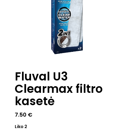
Fluval U3
Clearmax filtro
kasetė
7.50
€
Liko 2