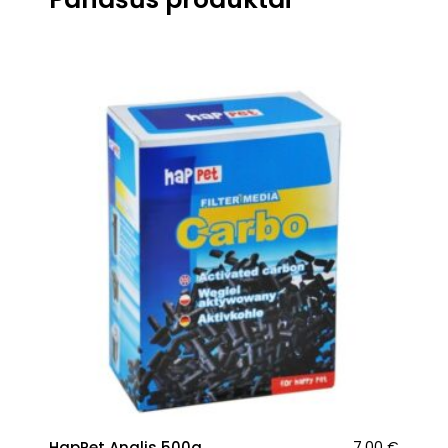
HapPet Anglis 500g
7.00
€