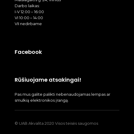
Darbo laikas:
I-V 12:00 – 16:00
VI 10:00 – 14:00
VII nedirbame
Facebook
Rūšiuojame atsakingai!
Pas mus galite palikti nebenaudojamas lempas ar
smulkią elektronikos įrangą.
© UAB Akvalita 2020 Visos teisės saugomos