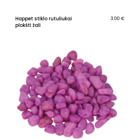
Happet stiklo rutuliukai
3.00
€
plokšti žali