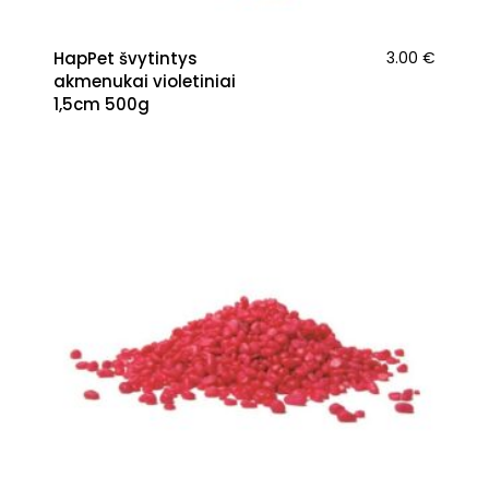
HapPet švytintys
3.00
€
akmenukai violetiniai
1,5cm 500g