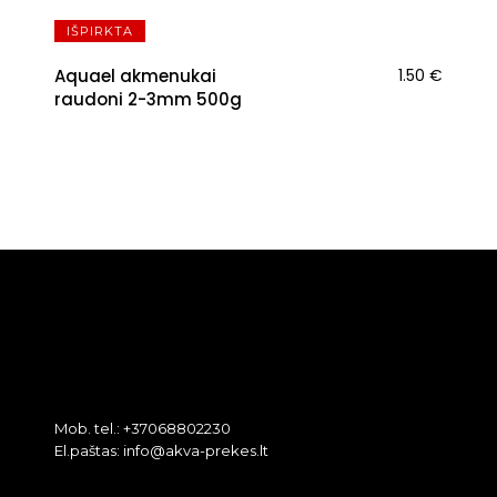
IŠPIRKTA
Aquael akmenukai
1.50
€
raudoni 2-3mm 500g
Mob. tel.: +37068802230
El.paštas: info@akva-prekes.lt