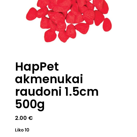
HapPet
akmenukai
raudoni 1.5cm
500g
2.00
€
Liko 10