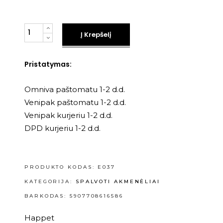
Kiekis
Į Krepšelį
Pristatymas:
Omniva paštomatu 1-2 d.d.
Venipak paštomatu 1-2 d.d.
Venipak kurjeriu 1-2 d.d.
DPD kurjeriu 1-2 d.d.
PRODUKTO KODAS:
E037
KATEGORIJA:
SPALVOTI AKMENĖLIAI
BARKODAS: 5907708616586
Happet