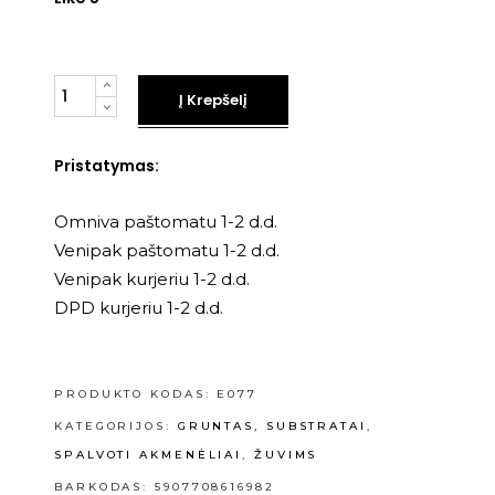
Kiekis
Į Krepšelį
Pristatymas:
Omniva paštomatu 1-2 d.d.
Venipak paštomatu 1-2 d.d.
Venipak kurjeriu 1-2 d.d.
DPD kurjeriu 1-2 d.d.
PRODUKTO KODAS:
E077
KATEGORIJOS:
GRUNTAS, SUBSTRATAI
,
SPALVOTI AKMENĖLIAI
,
ŽUVIMS
BARKODAS: 5907708616982