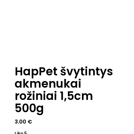
HapPet švytintys
akmenukai
rožiniai 1,5cm
500g
3.00
€
Liko 5