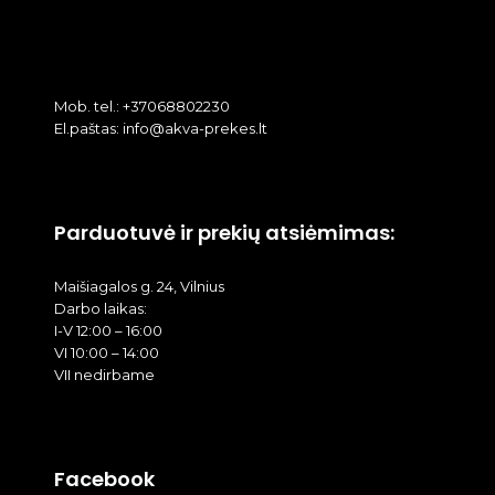
Mob. tel.: +37068802230
El.paštas: info@akva-prekes.lt
Parduotuvė ir prekių atsiėmimas:
Maišiagalos g. 24, Vilnius
Darbo laikas:
I-V 12:00 – 16:00
VI 10:00 – 14:00
VII nedirbame
Facebook