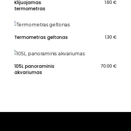
Klijuojamas
1.60
€
termometras
Termometras geltonas
1.30
€
105L panoraminis
70.00
€
akvariumas