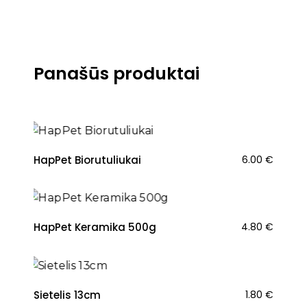
Panašūs produktai
HapPet Biorutuliukai
6.00
€
HapPet Keramika 500g
4.80
€
Sietelis 13cm
1.80
€