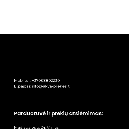
Mob. tel.: +37068802230
El.paštas: info@akva-prekes.lt
Parduotuvė ir prekių atsiėmimas:
Maišiagalos g. 24, Vilnius