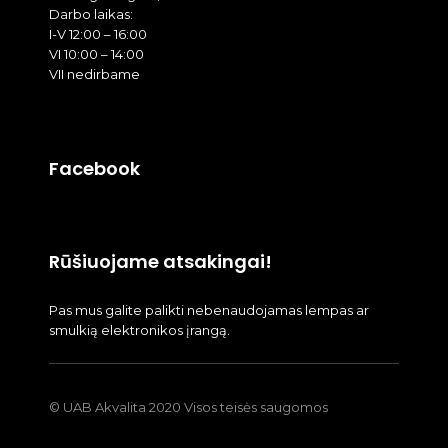
Darbo laikas:
I-V 12:00 – 16:00
VI 10:00 – 14:00
VII nedirbame
Facebook
Rūšiuojame atsakingai!
Pas mus galite palikti nebenaudojamas lempas ar
smulkią elektronikos įrangą.
© UAB Akvalita 2020 Visos teisės saugomos