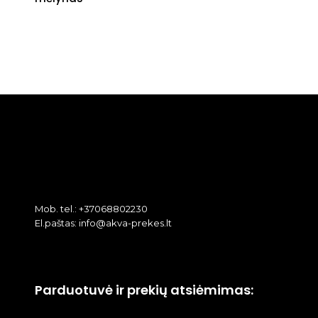
Mob. tel.: +37068802230
El.paštas: info@akva-prekes.lt
Parduotuvė ir prekių atsiėmimas: