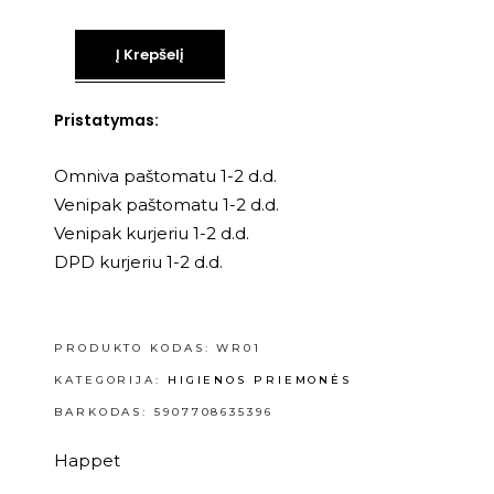
Į Krepšelį
Pristatymas:
Omniva paštomatu 1-2 d.d.
Venipak paštomatu 1-2 d.d.
Venipak kurjeriu 1-2 d.d.
DPD kurjeriu 1-2 d.d.
PRODUKTO KODAS:
WR01
KATEGORIJA:
HIGIENOS PRIEMONĖS
BARKODAS: 5907708635396
Happet