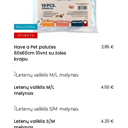
NAUJIENA
IŠPIRKTA
Have a Pet palutės
2.85
€
60x60cm 10vnt su žolės
kvapu
NAUJIENA
Letenų valiklis M/L
4.50
€
mėlynas
NAUJIENA
Letenų valiklis S/M
4.20
€
mėlynas