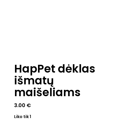
HapPet dėklas
išmatų
maišeliams
3.00
€
Liko tik 1