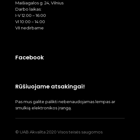
Maišiagalos g. 24, Vilnius
Darbo laikas:
I-V 12:00 – 16:00
VI 10:00 – 14:00
VII nedirbame
Facebook
Rūšiuojame atsakingai!
Pas mus galite palikti nebenaudojamas lempas ar
smulkią elektronikos įrangą.
© UAB Akvalita 2020 Visos teisės saugomos