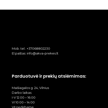
Mob. tel.: +37068802230
El.paštas: info@akva-prekes.lt
Parduotuvė ir prekių atsiėmimas:
Maišiagalos g. 24, Vilnius
Darbo laikas:
I-V 12:00 – 16:00
VI 10:00 – 14:00
VII nedirbame