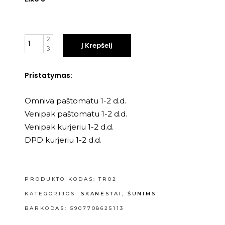
Kiekis
Į Krepšelį
Pristatymas:
Omniva paštomatu 1-2 d.d.
Venipak paštomatu 1-2 d.d.
Venipak kurjeriu 1-2 d.d.
DPD kurjeriu 1-2 d.d.
PRODUKTO KODAS:
TR02
KATEGORIJOS:
SKANĖSTAI
,
ŠUNIMS
BARKODAS: 5907708625113