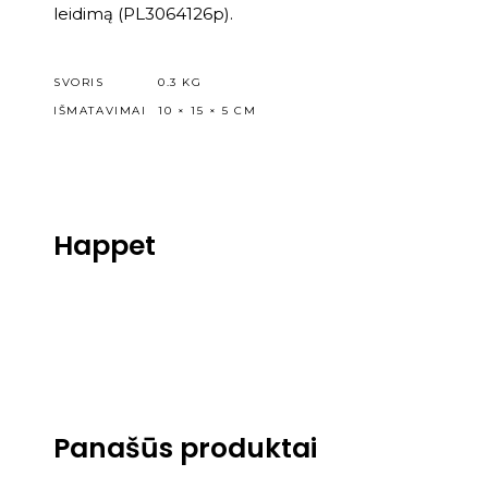
leidimą (PL3064126p).
SVORIS
0.3 KG
IŠMATAVIMAI
10 × 15 × 5 CM
Happet
Panašūs produktai