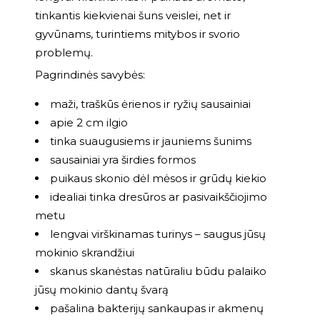
tinkantis kiekvienai šuns veislei, net ir
gyvūnams, turintiems mitybos ir svorio
problemų.
Pagrindinės savybės:
maži, traškūs ėrienos ir ryžių sausainiai
apie 2 cm ilgio
tinka suaugusiems ir jauniems šunims
sausainiai yra širdies formos
puikaus skonio dėl mėsos ir grūdų kiekio
idealiai tinka dresūros ar pasivaikščiojimo
metu
lengvai virškinamas turinys – saugus jūsų
mokinio skrandžiui
skanus skanėstas natūraliu būdu palaiko
jūsų mokinio dantų švarą
pašalina bakterijų sankaupas ir akmenų