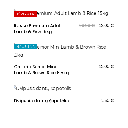
NAUJIENA
IŠPIRKTA
Original
Curren
Rasco Premium Adult
50.00
€
42.00
€
price
price
Lamb & Rice 15kg
was:
is:
50.00 €.
42.00 
NAUJIENA
Ontario Senior Mini
42.00
€
Lamb & Brown Rice 6,5kg
NAUJIENA
Dvipusis dantų šepetėlis
2.50
€