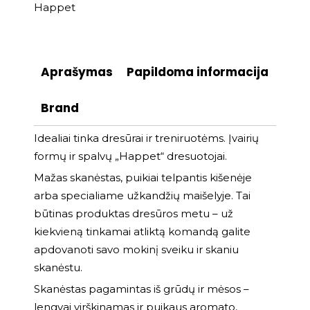
Happet
Aprašymas
Papildoma informacija
Brand
Idealiai tinka dresūrai ir treniruotėms. Įvairių
formų ir spalvų „Happet“ dresuotojai.
Mažas skanėstas, puikiai telpantis kišenėje
arba specialiame užkandžių maišelyje. Tai
būtinas produktas dresūros metu – už
kiekvieną tinkamai atliktą komandą galite
apdovanoti savo mokinį sveiku ir skaniu
skanėstu.
Skanėstas pagamintas iš grūdų ir mėsos –
lengvai virškinamas ir puikaus aromato,