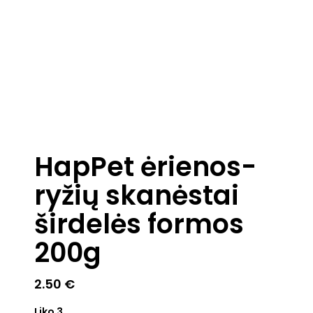
HapPet ėrienos-
ryžių skanėstai
širdelės formos
200g
2.50
€
Liko 3