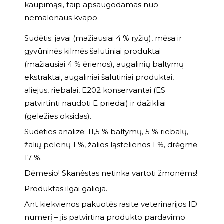
kaupimąsi, taip apsaugodamas nuo
nemalonaus kvapo
Sudėtis: javai (mažiausiai 4 % ryžių), mėsa ir
gyvūninės kilmės šalutiniai produktai
(mažiausiai 4 % ėrienos), augalinių baltymų
ekstraktai, augaliniai šalutiniai produktai,
aliejus, riebalai, E202 konservantai (ES
patvirtinti naudoti E priedai) ir dažikliai
(geležies oksidas).
Sudėties analizė: 11,5 % baltymų, 5 % riebalų,
žalių pelenų 1 %, žalios ląstelienos 1 %, drėgmė
17 %.
Dėmesio! Skanėstas netinka vartoti žmonėms!
Produktas ilgai galioja.
Ant kiekvienos pakuotės rasite veterinarijos ID
numerį – jis patvirtina produkto pardavimo