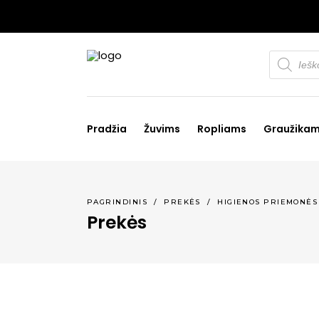
Products
search
Pradžia
Žuvims
Ropliams
Graužika
PAGRINDINIS
/
PREKĖS
/
HIGIENOS PRIEMONĖS
Prekės