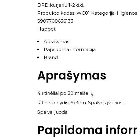
DPD kurjeriu 1-2 d.d.
Produkto kodas:
WC01
Kategorija:
Higieno
5907708636133
Happet
Aprašymas
Papildoma informacija
Brand
Aprašymas
4 ritinėliai po 20 maišelių.
Ritinėlio dydis: 6x3cm. Spalvos įvairios.
Spalva: juoda
Papildoma infor