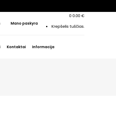
0
0.00
€
s
Mano paskyra
Krepšelis tuščias.
i
Kontaktai
Informacija