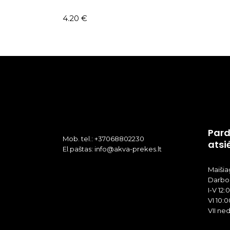
4.20
€
Pard
Mob. tel.: +37068802230
atsi
El.paštas: info@akva-prekes.lt
Maišiag
Darbo 
I-V 12:
VI 10:0
VII ne