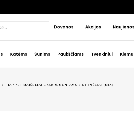
Dovanos
Akcijos
Naujieno
ms
Katėms
Šunims
Paukščiams
Tvenkiniui
Kiemu
/
HAPPET MAIŠELIAI EKSKREMENTAMS 4 RITINĖLIAI (MIX)