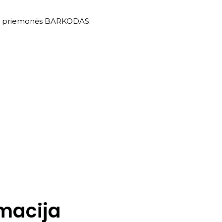
s priemonės
BARKODAS:
macija