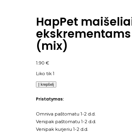
HapPet maišelia
ekskrementams 4 
(mix)
1.90
€
Liko tik 1
Į krepšelį
Pristatymas:
Omniva paštomatu 1-2 d.d.
Venipak paštomatu 1-2 d.d.
Venipak kurjeriu 1-2 d.d.