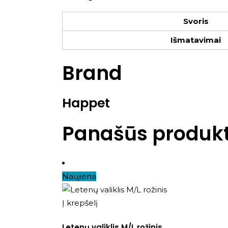
Svoris
Išmatavimai
Brand
Happet
Panašūs produkt
Naujiena
Į krepšelį
Letenų valiklis M/L rožinis