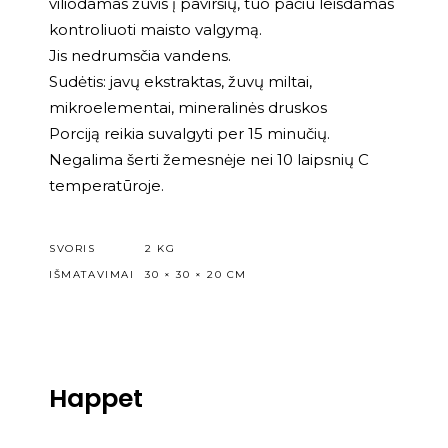
viliodamas žuvis į paviršių, tuo pačiu leisdamas
kontroliuoti maisto valgymą.
Jis nedrumsčia vandens.
Sudėtis: javų ekstraktas, žuvų miltai,
mikroelementai, mineralinės druskos
Porciją reikia suvalgyti per 15 minučių.
Negalima šerti žemesnėje nei 10 laipsnių C
temperatūroje.
SVORIS
2 KG
IŠMATAVIMAI
30 × 30 × 20 CM
Happet