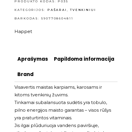
PRODUKTO KODAS:
P035
KATEGORIJOS:
PAŠARAI
,
TVENKINIUI
BARKODAS: 5907708604811
Happet
Aprašymas
Papildoma informacija
Brand
Visavertis maistas karpiams, karosams ir
kitoms tvenkinių žuvims.
Tinkamai subalansuota sudėtis yra tobulo,
pilno energijos maisto garantas – visos rūšys
yra praturtintos vitaminais.
Jis ilgai plūduriuoja vandens paviršiuje,