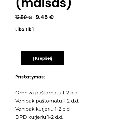
(maišas)
Original
Current
9.45
€
13.50
€
price
price
was:
is:
Liko tik 1
13.50 €.
9.45 €.
Į Krepšelį
Pristatymas:
Omniva paštomatu 1-2 d.d.
Venipak paštomatu 1-2 d.d.
Venipak kurjeriu 1-2 d.d.
DPD kurjeriu 1-2 d.d.