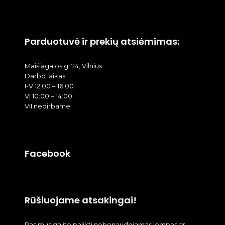
Parduotuvė ir prekių atsiėmimas:
Maišiagalos g. 24, Vilnius
Darbo laikas:
I-V 12:00 – 16:00
VI 10:00 – 14:00
VII nedirbame
Facebook
Rūšiuojame atsakingai!
Pas mus galite palikti nebenaudojamas lempas ar