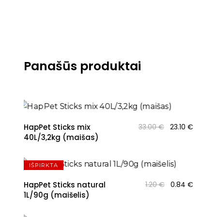
Panašūs produktai
Original
Curren
HapPet Sticks mix
33.00
€
23.10
€
price
price
40L/3,2kg (maišas)
was:
is:
33.00 €.
23.10 €
IŠPIRKTA
Original
Curren
HapPet Sticks natural
1.20
€
0.84
€
price
price
1L/90g (maišelis)
was:
is:
1.20 €.
0.84 €.