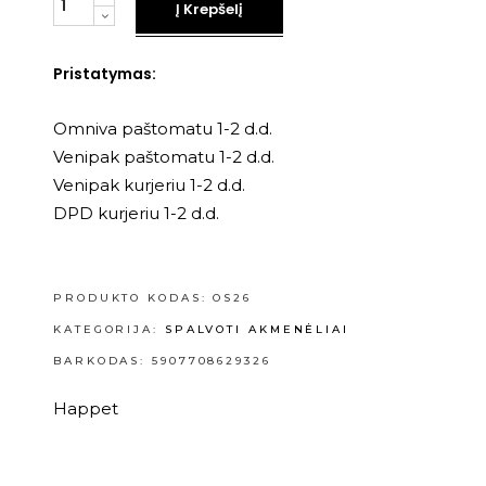
Į Krepšelį
Pristatymas:
Omniva paštomatu 1-2 d.d.
Venipak paštomatu 1-2 d.d.
Venipak kurjeriu 1-2 d.d.
DPD kurjeriu 1-2 d.d.
PRODUKTO KODAS:
OS26
KATEGORIJA:
SPALVOTI AKMENĖLIAI
BARKODAS: 5907708629326
Happet