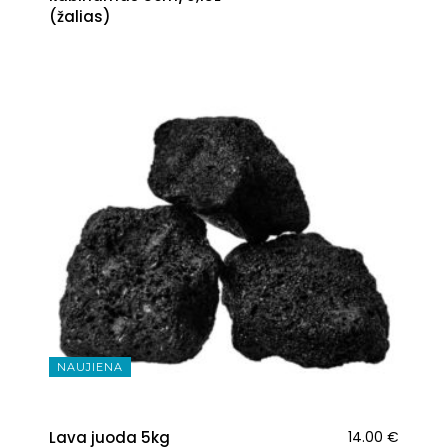
(žalias)
NAUJIENA
Lava juoda 5kg
14.00
€