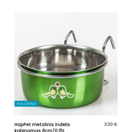
NAUJIENA
HapPet metalinis indelis
3.00
€
kabinamas 8cm/0,15L