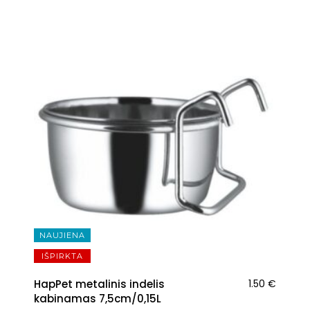
NAUJIENA
IŠPIRKTA
HapPet metalinis indelis
1.50
€
kabinamas 7,5cm/0,15L