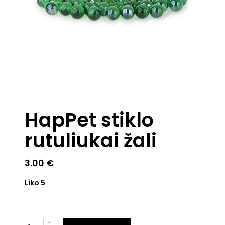
HapPet stiklo
rutuliukai žali
3.00
€
Liko 5
Kiekis