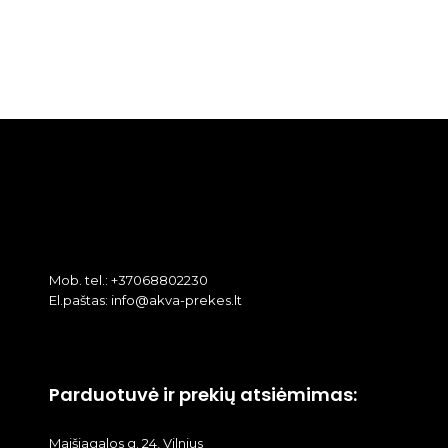
Mob. tel.: +37068802230
El.paštas: info@akva-prekes.lt
Parduotuvė ir prekių atsiėmimas:
Maišiagalos g. 24, Vilnius