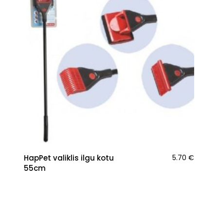
HapPet valiklis ilgu kotu
5.70
€
55cm