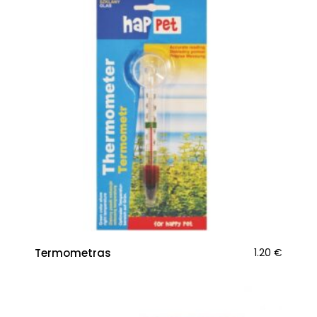
Termometras
1.20
€