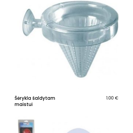
Šėrykla šaldytam
1.00
€
maistui