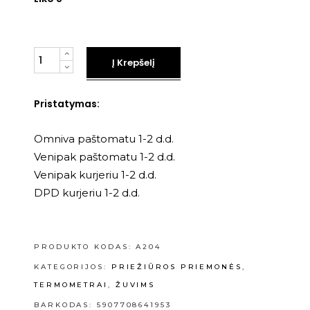
Kiekis
Į Krepšelį
Pristatymas:
Omniva paštomatu 1-2 d.d.
Venipak paštomatu 1-2 d.d.
Venipak kurjeriu 1-2 d.d.
DPD kurjeriu 1-2 d.d.
PRODUKTO KODAS:
A204
KATEGORIJOS:
PRIEŽIŪROS PRIEMONĖS
,
TERMOMETRAI
,
ŽUVIMS
BARKODAS: 5907708641953