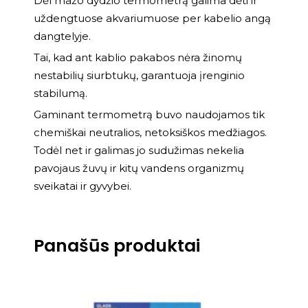
Dėl mažo dydžio termometrą galima dėti ir
uždengtuose akvariumuose per kabelio angą
dangtelyje.
Tai, kad ant kablio pakabos nėra žinomų
nestabilių siurbtukų, garantuoja įrenginio
stabilumą.
Gaminant termometrą buvo naudojamos tik
chemiškai neutralios, netoksiškos medžiagos.
Todėl net ir galimas jo sudužimas nekelia
pavojaus žuvų ir kitų vandens organizmų
sveikatai ir gyvybei.
Panašūs produktai