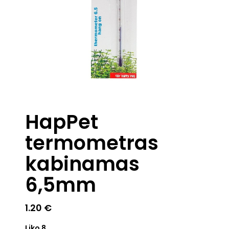
HapPet
termometras
kabinamas
6,5mm
1.20
€
Liko 8