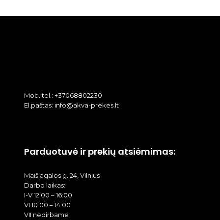
Mob. tel.: +37068802230
El.paštas: info@akva-prekes.lt
Parduotuvė ir prekių atsiėmimas:
Maišiagalos g. 24, Vilnius
Darbo laikas:
I-V 12:00 – 16:00
VI 10:00 – 14:00
VII nedirbame