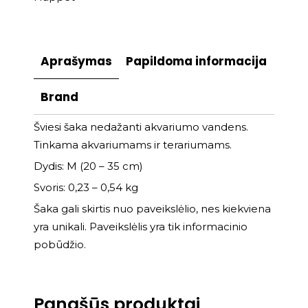
Aprašymas
Papildoma informacija
Brand
Šviesi šaka nedažanti akvariumo vandens.
Tinkama akvariumams ir terariumams.
Dydis: M (20 – 35 cm)
Svoris: 0,23 – 0,54 kg
Šaka gali skirtis nuo paveikslėlio, nes kiekviena
yra unikali. Paveikslėlis yra tik informacinio
pobūdžio.
Panašūs produktai