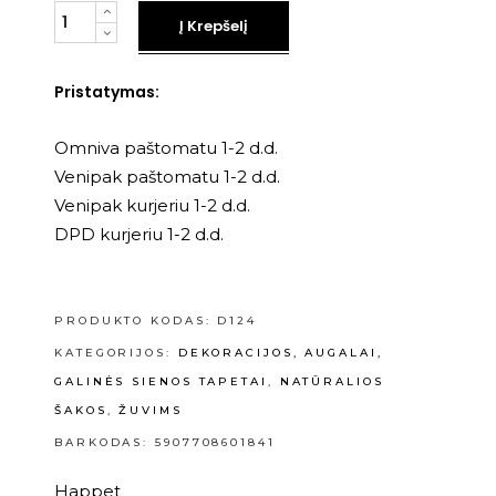
Kiekis
Į Krepšelį
Pristatymas:
Omniva paštomatu 1-2 d.d.
Venipak paštomatu 1-2 d.d.
Venipak kurjeriu 1-2 d.d.
DPD kurjeriu 1-2 d.d.
PRODUKTO KODAS:
D124
KATEGORIJOS:
DEKORACIJOS, AUGALAI,
GALINĖS SIENOS TAPETAI
,
NATŪRALIOS
ŠAKOS
,
ŽUVIMS
BARKODAS: 5907708601841
Happet