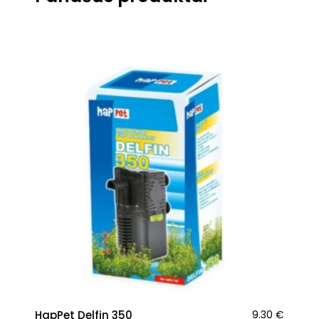
HapPet Delfin 350
9.30
€