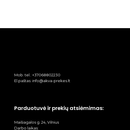
Mob. tel.: +37068802230
El.paštas: info@akva-prekes.lt
Parduotuvė ir prekių atsiėmimas:
Maišiagalos g. 24, Vilnius
Darbo laikas: