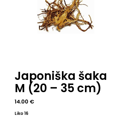
Japoniška šaka
M (20 – 35 cm)
14.00
€
Liko 16