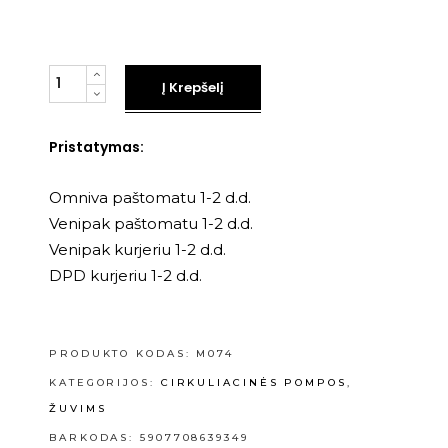
Kiekis
Į Krepšelį
Pristatymas:
Omniva paštomatu 1-2 d.d.
Venipak paštomatu 1-2 d.d.
Venipak kurjeriu 1-2 d.d.
DPD kurjeriu 1-2 d.d.
PRODUKTO KODAS:
M074
KATEGORIJOS:
CIRKULIACINĖS POMPOS
,
ŽUVIMS
BARKODAS: 5907708639349