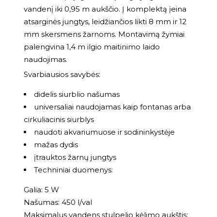
vandenį iki 0,95 m aukščio. Į komplektą įeina
atsarginės jungtys, leidžiančios likti 8 mm ir 12
mm skersmens žarnoms. Montavimą žymiai
palengvina 1,4 m ilgio maitinimo laido
naudojimas.
Svarbiausios savybės:
didelis siurblio našumas
universaliai naudojamas kaip fontanas arba
cirkuliacinis siurblys
naudoti akvariumuose ir sodininkystėje
mažas dydis
įtrauktos žarnų jungtys
Techniniai duomenys:
Galia: 5 W
Našumas: 450 l/val
Maksimalus vandens stulpelio kėlimo aukštis: