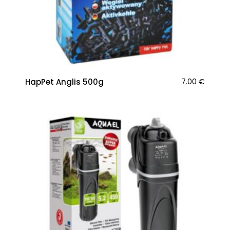
HapPet Anglis 500g
7.00
€