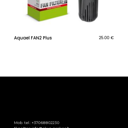
Aquael FAN2 Plus
25.00
€
Mob. tel.: +37068802230