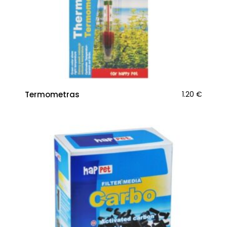
Termometras
1.20
€