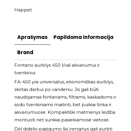
Happet
Aprašymas
Papildoma informacija
Brand
Fontano siurblys 450 l/val akvariumui ir
tvenkiniui
FA-450 yra universalus, ekonomiškas siurblys,
skirtas darbui po vandeniu. Jis gali būti
naudojamas fontanams, filtrams, kaskadoms ir
sodo tvenkiniams maitinti, bet puikiai tinka ir
akvariumuose. Kompaktiški matmenys leidžia
montuoti net sunkiai pasiekiamose vietose.
Dėl didelio pajėgumo šis įrenginys gali siurbti