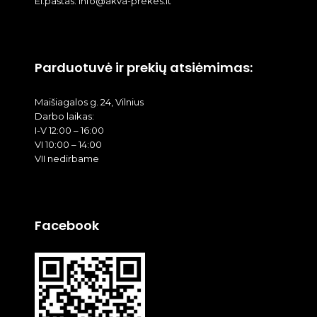
El.paštas: info@akva-prekes.lt
Parduotuvė ir prekių atsiėmimas:
Maišiagalos g. 24, Vilnius
Darbo laikas:
I-V 12:00 – 16:00
VI 10:00 – 14:00
VII nedirbame
Facebook