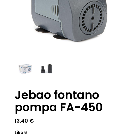
Jebao fontano
pompa FA-450
13.40
€
Liko 6