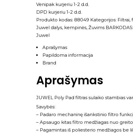
Venipak kurjeriu 1-2 d.d.
DPD kurjeriu 1-2 d.d.
Produkto kodas:
88049
Kategorijos:
Filtrai
Juwel dalys, kempinės
,
Žuvims
BARKODAS:
Juwel
Aprašymas
Papildoma informacija
Brand
Aprašymas
JUWEL Poly Pad filtras sulaiko stambias vand
Savybės:
– Padaro mechaninę išankstinio filtro funkci
– Apsaugo kitas filtro medžiagas nuo greito
– Pagamintas iš poliesterio medžiagos be li