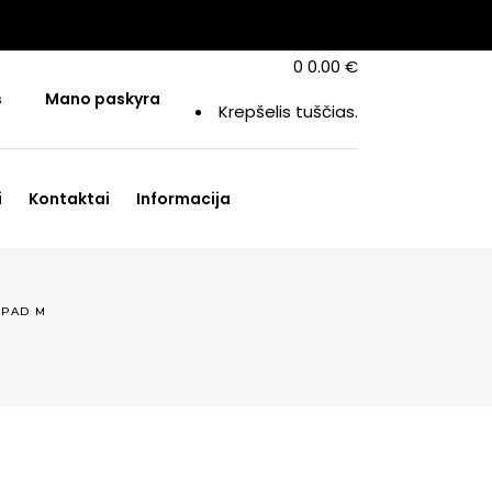
0
0.00
€
s
Mano paskyra
Krepšelis tuščias.
i
Kontaktai
Informacija
OPAD M