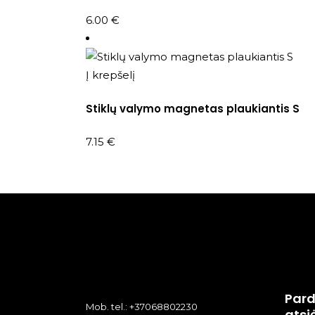
6.00
€
Į krepšelį
Stiklų valymo magnetas plaukiantis S
7.15
€
Pard
Mob. tel.: +37068802230
atsi