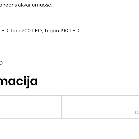
 vandens akvariumuose.
 LED, Lido 200 LED, Trigon 190 LED
ED
macija
1