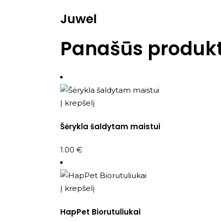
Juwel
Panašūs produkt
Į krepšelį
Šėrykla šaldytam maistui
1.00
€
Į krepšelį
HapPet Biorutuliukai