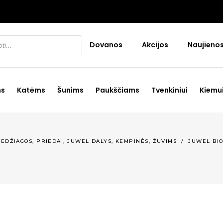
Dovanos
Akcijos
Naujieno
ms
Katėms
Šunims
Paukščiams
Tvenkiniui
Kiemu
,
,
MEDŽIAGOS, PRIEDAI
JUWEL DALYS, KEMPINĖS
ŽUVIMS
/
JUWEL BI