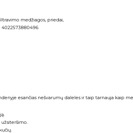
, filtravimo medžiagos, priedai
,
 4022573880496
enyje esančias nešvarumų daleles ir taip tarnauja kaip mecha
ją.
 užsiteršimo.
kučių.