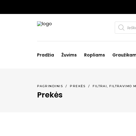
Products
search
Pradžia
Žuvims
Ropliams
Graužika
PAGRINDINIS
/
PREKĖS
/
FILTRAI, FILTRAVIMO 
Prekės