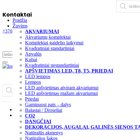
Products
search
Kontaktai
Pradžia
Žuvims
+37068802230
info@akva-prekes.lt
Maišiagalos g. 24-2, Vilnius
AKVARIUMAI
Akvariumų komplektai
Komplektai gaidelio laikymui
Kvadratiniai standartiniai
Apvalūs
Kubai
Kvadratiniai nestandartiniai
APŠVIETIMAS LED, T8, T5, PRIEDAI
LED lempos
Lempos
Products
LED apšvietimas atviram akvariumui
search
Dovanos
Akcijos
Naujie
LED apšvietimas mažam akvariumui
Priedai
Gaminuosi pats – dalys
Pradžia
Balastai / Droseliai
Žuvims
CO2
AKVARIUMAI
DEKORACI
DANGČIAI
Akvariumų komplektai
GALINĖS SIE
DEKORACIJOS, AUGALAI, GALINĖS SIENOS T
Komplektai gaidelio
TAPETAI
Natūralūs akmenys
laikymui
Natūralūs ak
Natūralios šakos