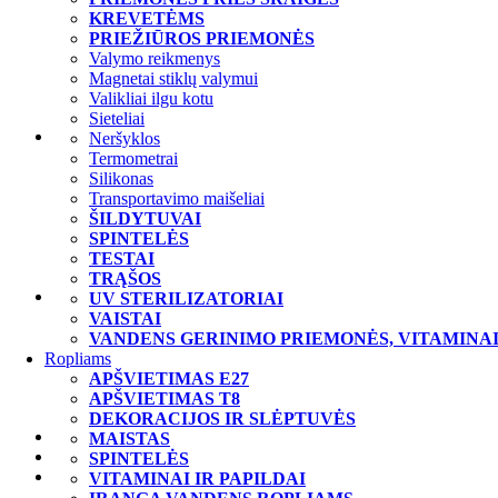
Maisto laikymo įranga
KREVETĖMS
Maitinimo ir vandens stotelės
PRIEŽIŪROS PRIEMONĖS
Laižymo kilimėliai
Valymo reikmenys
Žaislai
Magnetai stiklų valymui
Guoliai, patiesalai
Valikliai ilgu kotu
Dubenėliai
Sieteliai
Paukščiams
Neršyklos
Maistas
Termometrai
Skanėstai
Silikonas
Žaislai, Supynės
Transportavimo maišeliai
Indeliai, Veidrodėliai
ŠILDYTUVAI
Kraikas
SPINTELĖS
Vitaminai, papildai
TESTAI
Laukiniams paukščiams
TRĄŠOS
Tvenkiniui
UV STERILIZATORIAI
Oro padavimas
VAISTAI
Pašarai
VANDENS GERINIMO PRIEMONĖS, VITAMINA
Priemonės prieš dumblius
Ropliams
Šildymas
APŠVIETIMAS E27
Filtravimo užpildai
APŠVIETIMAS T8
Šėryklos
DEKORACIJOS IR SLĖPTUVĖS
Kiemui
MAISTAS
Kontaktai
SPINTELĖS
Informacija
VITAMINAI IR PAPILDAI
Pristatymas ir atsiskaitymas