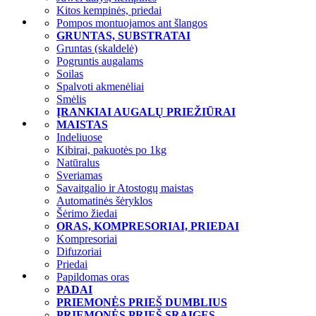
ĮRANGA VANDENS ROPLIAMS
Kitos kempinės, priedai
Graužikams
Pompos montuojamos ant šlangos
Maistas
GRUNTAS, SUBSTRATAI
Skanėstai
Gruntas (skaldelė)
Šienas, kiti žalumynai
Pogruntis augalams
Vitaminai ir Mineralai
Soilas
Gertuvės ir Dubenėliai
Spalvoti akmenėliai
Nameliai
Smėlis
Tualetai
ĮRANKIAI AUGALŲ PRIEŽIŪRAI
Katėms
MAISTAS
Guoliai, patiesalai
Indeliuose
Sausas maistas
Kibirai, pakuotės po 1kg
Skanėstai
Natūralus
Konservai
Sveriamas
Maitinimo stotelės
Savaitgalio ir Atostogų maistas
Maisto laikymo įranga
Automatinės šėryklos
Fontanai, automatinės girdyklos
Šėrimo žiedai
Laižymo kilimėliai
ORAS, KOMPRESORIAI, PRIEDAI
Kraikas
Kompresoriai
Tualetai ir priedai
Difuzoriai
Drąskyklės ir stovai
Priedai
Šunims
Papildomas oras
Sausas maistas
PADAI
Konservai
PRIEMONĖS PRIEŠ DUMBLIUS
Skanėstai
PRIEMONĖS PRIEŠ SRAIGES