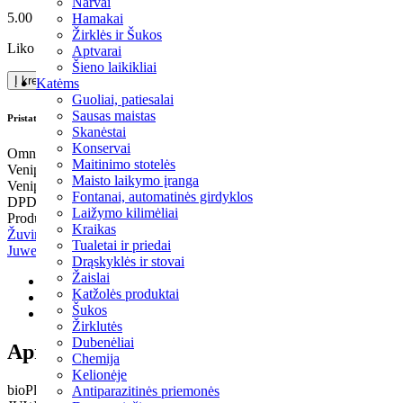
Narvai
5.00
€
Hamakai
Žirklės ir Šukos
Liko tik 1
Aptvarai
Šieno laikikliai
Į krepšelį
Katėms
Guoliai, patiesalai
Sausas maistas
Pristatymas:
Skanėstai
Konservai
Omniva paštomatu 1-2 d.d.
Maitinimo stotelės
Venipak paštomatu 1-2 d.d.
Maisto laikymo įranga
Venipak kurjeriu 1-2 d.d.
Fontanai, automatinės girdyklos
DPD kurjeriu 1-2 d.d.
Laižymo kilimėliai
Produkto kodas:
88101
Kategorijos:
Filtrai, filtravimo medžiagos, pri
Kraikas
Žuvims
BARKODAS: 4022573881011
Tualetai ir priedai
Juwel
Drąskyklės ir stovai
Žaislai
Aprašymas
Katžolės produktai
Papildoma informacija
Šukos
Brand
Žirklutės
Dubenėliai
Aprašymas
Chemija
Kelionėje
bioPlus fine – Filtro kempinė
Antiparazitinės priemonės