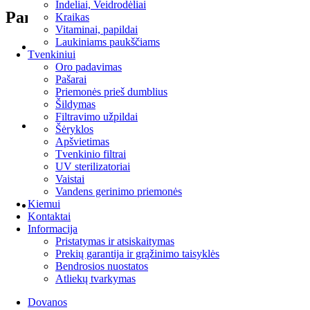
Indeliai, Veidrodėliai
Panašūs produktai
Kraikas
Vitaminai, papildai
Laukiniams paukščiams
Tvenkiniui
Į krepšelį
Oro padavimas
Pašarai
HapPet Keramika 500g
Priemonės prieš dumblius
Šildymas
4.80
€
Filtravimo užpildai
Šėryklos
Į krepšelį
Apšvietimas
Tvenkinio filtrai
HapPet Anglis 500g
UV sterilizatoriai
Vaistai
Vandens gerinimo priemonės
7.00
€
Kiemui
Kontaktai
Į krepšelį
Informacija
Pristatymas ir atsiskaitymas
Aquael FAN2 Plus
Prekių garantija ir grąžinimo taisyklės
Bendrosios nuostatos
25.00
€
Atliekų tvarkymas
Dovanos