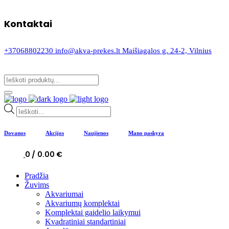
Kontaktai
+37068802230
info@akva-prekes.lt
Maišiagalos g. 24-2, Vilnius
Products
search
Dovanos
Akcijos
Naujienos
Mano paskyra
0
0.00
€
Pradžia
Žuvims
Akvariumai
Akvariumų komplektai
Komplektai gaidelio laikymui
Kvadratiniai standartiniai