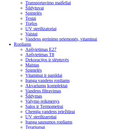
Transportavimo maišeliai
Šildytuvai
Spintelės
Testai
Trąšos
UV sterilizatoriai
Vaistai
Vandens gerinimo priemonės, vitaminai
Ropliams
Apšvietimas E27
Apšvietimas T8
Dekoracijos ir slėptuvės
Maistas
Spintelės
Vitaminai ir papildai
Įranga vandens ropliams
Akvariumų komplektai
Vandens filtravimas
Šildymas
Valymo reikmenys
Salos ir Termometrai
Chemija vandens priežiūrai
UV sterilizarotiai
Įranga sausumos ropliams
Terariumai