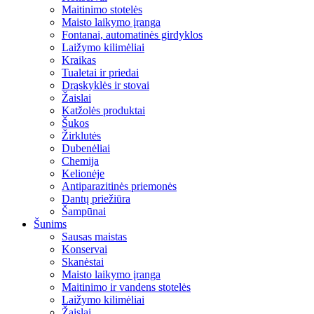
Maitinimo stotelės
Maisto laikymo įranga
Fontanai, automatinės girdyklos
Laižymo kilimėliai
Kraikas
Tualetai ir priedai
Drąskyklės ir stovai
Žaislai
Katžolės produktai
Šukos
Žirklutės
Dubenėliai
Chemija
Kelionėje
Antiparazitinės priemonės
Dantų priežiūra
Šampūnai
Šunims
Sausas maistas
Konservai
Skanėstai
Maisto laikymo įranga
Maitinimo ir vandens stotelės
Laižymo kilimėliai
Žaislai