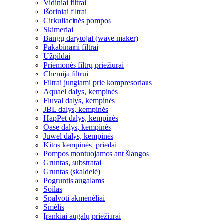
Vidiniai filtrai
Išoriniai filtrai
Cirkuliacinės pompos
Skimeriai
Bangų darytojai (wave maker)
Pakabinami filtrai
Užpildai
Priemonės filtrų priežiūrai
Chemija filtrui
Filtrai jungiami prie kompresoriaus
Aquael dalys, kempinės
Fluval dalys, kempinės
JBL dalys, kempinės
HapPet dalys, kempinės
Oase dalys, kempinės
Juwel dalys, kempinės
Kitos kempinės, priedai
Pompos montuojamos ant šlangos
Gruntas, substratai
Gruntas (skaldelė)
Pogruntis augalams
Soilas
Spalvoti akmenėliai
Smėlis
Įrankiai augalų priežiūrai