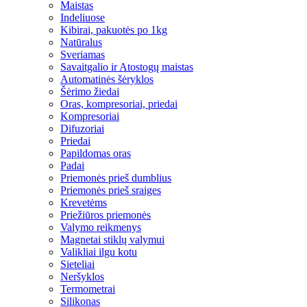
Maistas
Indeliuose
Kibirai, pakuotės po 1kg
Natūralus
Sveriamas
Savaitgalio ir Atostogų maistas
Automatinės šėryklos
Šėrimo žiedai
Oras, kompresoriai, priedai
Kompresoriai
Difuzoriai
Priedai
Papildomas oras
Padai
Priemonės prieš dumblius
Priemonės prieš sraiges
Krevetėms
Priežiūros priemonės
Valymo reikmenys
Magnetai stiklų valymui
Valikliai ilgu kotu
Sieteliai
Neršyklos
Termometrai
Silikonas