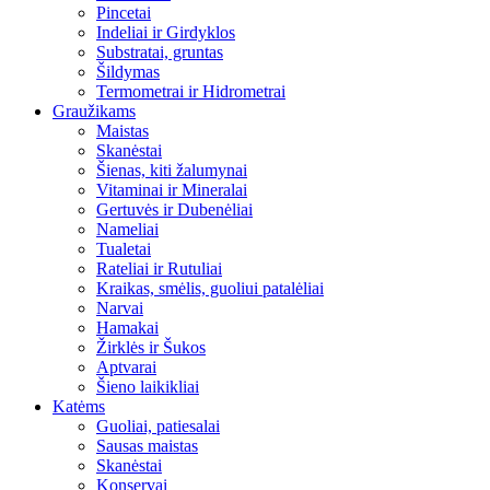
Pincetai
Indeliai ir Girdyklos
Substratai, gruntas
Šildymas
Termometrai ir Hidrometrai
Graužikams
Maistas
Skanėstai
Šienas, kiti žalumynai
Vitaminai ir Mineralai
Gertuvės ir Dubenėliai
Nameliai
Tualetai
Rateliai ir Rutuliai
Kraikas, smėlis, guoliui patalėliai
Narvai
Hamakai
Žirklės ir Šukos
Aptvarai
Šieno laikikliai
Katėms
Guoliai, patiesalai
Sausas maistas
Skanėstai
Konservai