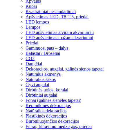
Apvalūs
Kubai
Kvadratiniai nestandartiniai
Apšvietimas LED, T8, T5, priedai
LED lempos
Lempos
LED apšvietimas atviram akvariumui
LED apšvietimas mažam akvariumui
Priedai
Gaminuosi pats – dalys
Balastai / Droseliai
CO2
Dangčiai
Dekoracijos, augalai, galinės sienos tapetai
Natūralūs akmenys
Natūralios šakos
Gyvi augalai
Dirbtinės uolos, koralai
Dirbtiniai augalai
Fonai (galinės sienelės tapetai)
Keramikinės dekoracijos
Natūralios dekoracijos
Plastikinės dekoracijos
Burbuliuojančios dekoracijos
Filtrai, filtravimo medžiagos, priedai