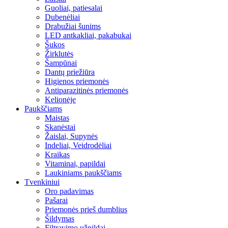
Guoliai, patiesalai
Dubenėliai
Drabužiai šunims
LED antkakliai, pakabukai
Šukos
Žirklutės
Šampūnai
Dantų priežiūra
Higienos priemonės
Antiparazitinės priemonės
Kelionėje
Paukščiams
Maistas
Skanėstai
Žaislai, Supynės
Indeliai, Veidrodėliai
Kraikas
Vitaminai, papildai
Laukiniams paukščiams
Tvenkiniui
Oro padavimas
Pašarai
Priemonės prieš dumblius
Šildymas
Filtravimo užpildai