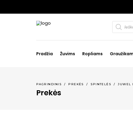
Products
search
Pradžia
Žuvims
Ropliams
Graužika
PAGRINDINIS
/
PREKĖS
/
SPINTELĖS
/
JUWEL R
Prekės