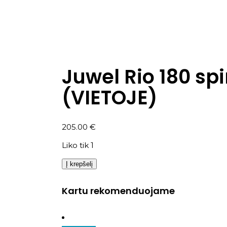
Juwel Rio 180 sp
(VIETOJE)
205.00
€
Liko tik 1
Į krepšelį
Kartu rekomenduojame