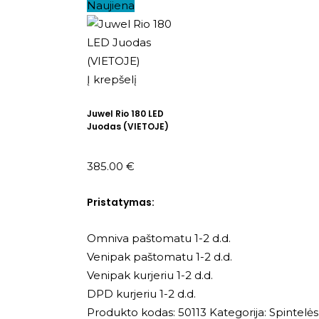
Naujiena
Į krepšelį
Juwel Rio 180 LED
Juodas (VIETOJE)
385.00
€
Pristatymas:
Omniva paštomatu 1-2 d.d.
Venipak paštomatu 1-2 d.d.
Venipak kurjeriu 1-2 d.d.
DPD kurjeriu 1-2 d.d.
Produkto kodas:
50113
Kategorija:
Spintelės