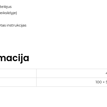
telėjus
ikslėlyje)
as instrukcijas
macija
100 × 