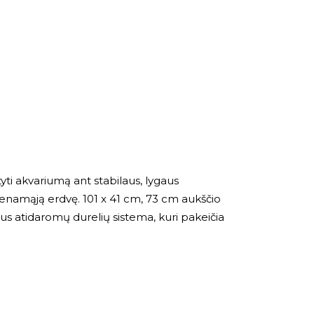
tyti akvariumą ant stabilaus, lygaus
yvenamąją erdvę. 101 x 41 cm, 73 cm aukščio
audus atidaromų durelių sistema, kuri pakeičia