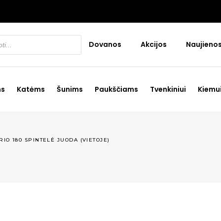
Dovanos
Akcijos
Naujieno
ms
Katėms
Šunims
Paukščiams
Tvenkiniui
Kiemu
IO 180 SPINTELĖ JUODA (VIETOJE)