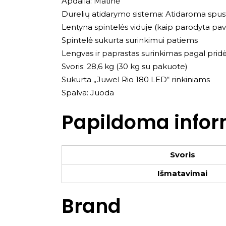
Apdaila: Matinė
Durelių atidarymo sistema: Atidaroma spus
Lentyna spintelės viduje (kaip parodyta pave
Spintelė sukurta surinkimui patiems
Lengvas ir paprastas surinkimas pagal pridėt
Svoris: 28,6 kg (30 kg su pakuote)
Sukurta „Juwel Rio 180 LED“ rinkiniams
Spalva: Juoda
Papildoma infor
Svoris
Išmatavimai
Brand