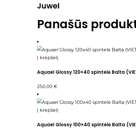
Juwel
Panašūs produkt
Į krepšelį
Aquael Glossy 120×40 spintelė Balta (VI
250.00
€
Į krepšelį
Aquael Glossy 100×40 spintelė Balta (VI