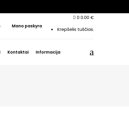
0
0.00
€
s
Mano paskyra
Krepšelis tuščias.
i
Kontaktai
Informacija