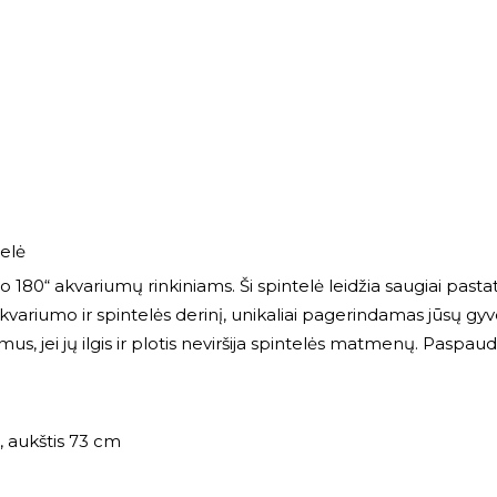
elė
io 180“ akvariumų rinkiniams. Ši spintelė leidžia saugiai pasta
akvariumo ir spintelės derinį, unikaliai pagerindamas jūsų g
riumus, jei jų ilgis ir plotis neviršija spintelės matmenų. Pasp
, aukštis 73 cm