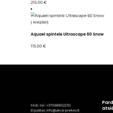
215.00
€
Į krepšelį
Aquael spintelė Ultrascape 60 Snow
115.00
€
Pard
Mob. tel.: +37068802230
atsi
El.paštas: info@akva-prekes.lt