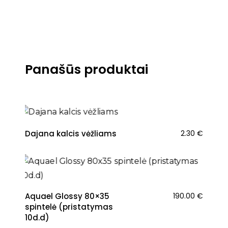
Panašūs produktai
Dajana kalcis vėžliams
2.30
€
Aquael Glossy 80×35
190.00
€
spintelė (pristatymas
10d.d)