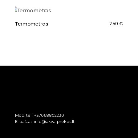
Termometras
2.50
€
Mob. tel.: +37068802230
El.paštas: info@akva-prekes.lt