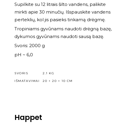
Supilkite su 12 litrais šilto vandens, palikite
mirkti apie 30 minučių. Išspauskite vandens
perteklių, kol jis pasieks tinkamą drėgmę.
Tropiniams gyvūnams naudoti drėgną bazę,
dykumos gyvūnams naudoti sausą bazę.
Svoris: 2000 g
pH ~ 6,0
SVORIS
2.1 KG
IŠMATAVIMAI
20 × 20 × 10 CM
Happet