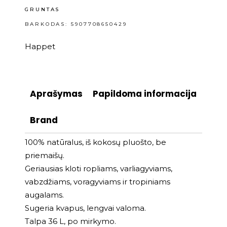
GRUNTAS
BARKODAS: 5907708650429
Happet
Aprašymas
Papildoma informacija
Brand
100% natūralus, iš kokosų pluošto, be
priemaišų.
Geriausias kloti ropliams, varliagyviams,
vabzdžiams, voragyviams ir tropiniams
augalams.
Sugeria kvapus, lengvai valoma.
Talpa 36 L, po mirkymo.