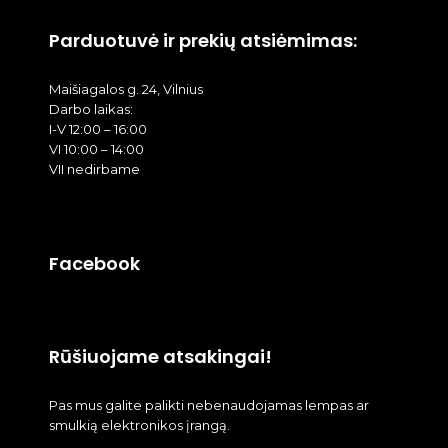
Parduotuvė ir prekių atsiėmimas:
Maišiagalos g. 24, Vilnius
Darbo laikas:
I-V 12:00 – 16:00
VI 10:00 – 14:00
VII nedirbame
Facebook
Rūšiuojame atsakingai!
Pas mus galite palikti nebenaudojamas lempas ar
smulkią elektronikos įrangą.