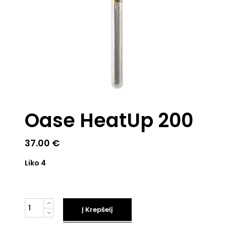
Oase HeatUp 200
37.00
€
Liko 4
Kiekis
Į Krepšelį