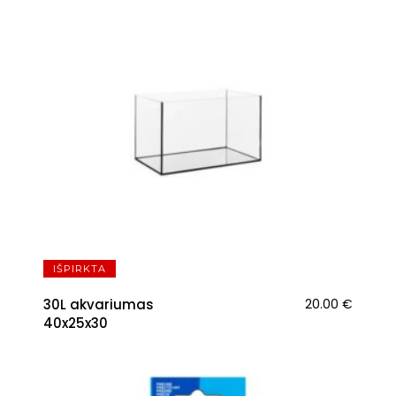
IŠPIRKTA
30L akvariumas
20.00
€
40x25x30