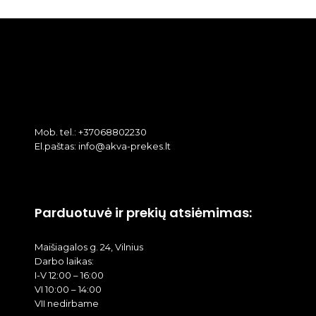
Mob. tel.: +37068802230
El.paštas: info@akva-prekes.lt
Parduotuvė ir prekių atsiėmimas:
Maišiagalos g. 24, Vilnius
Darbo laikas:
I-V 12:00 – 16:00
VI 10:00 – 14:00
VII nedirbame