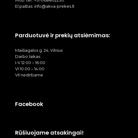
El.paštas: info@akva-prekes.lt
Parduotuvė ir prekių atsiėmimas:
Maišiagalos g. 24, Vilnius
Darbo laikas:
I-V 12:00 – 16:00
VI 10:00 – 14:00
VII nedirbame
Facebook
Rūšiuojame atsakingai!