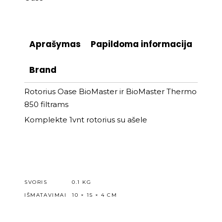
Aprašymas
Papildoma informacija
Brand
Rotorius Oase BioMaster ir BioMaster Thermo
850 filtrams
Komplekte 1vnt rotorius su ašele
SVORIS
0.1 KG
IŠMATAVIMAI
10 × 15 × 4 CM