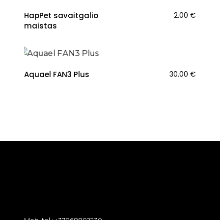
HapPet savaitgalio
2.00
€
maistas
Aquael FAN3 Plus
30.00
€
Mob. tel.: +37068802230