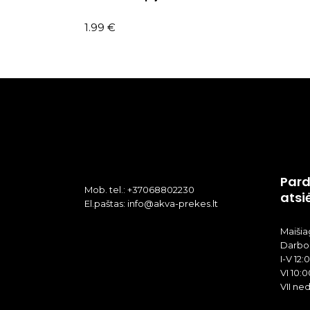
1.99
€
Pard
Mob. tel.: +37068802230
atsi
El.paštas: info@akva-prekes.lt
Maišiag
Darbo 
I-V 12:
VI 10:0
VII ne