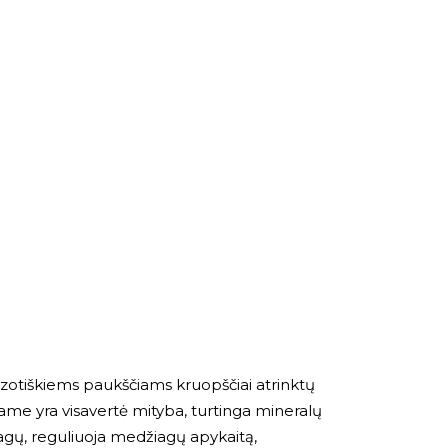
zotiškiems paukščiams kruopščiai atrinktų
Jame yra visavertė mityba, turtinga mineralų
agų, reguliuoja medžiagų apykaitą,