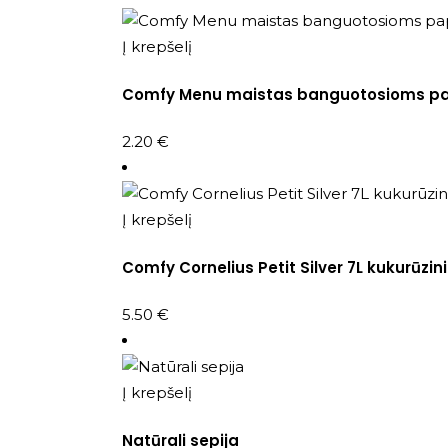
Į krepšelį
Comfy Menu maistas banguotosioms p
2.20
€
Į krepšelį
Comfy Cornelius Petit Silver 7L kukurūzin
5.50
€
Į krepšelį
Natūrali sepija