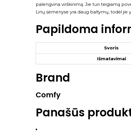
palengvina virškinimą. Jie turi teigiamą pov
Linų sėmenyse yra daug baltymų, todėl jie y
Papildoma infor
Svoris
Išmatavimai
Brand
Comfy
Panašūs produkt