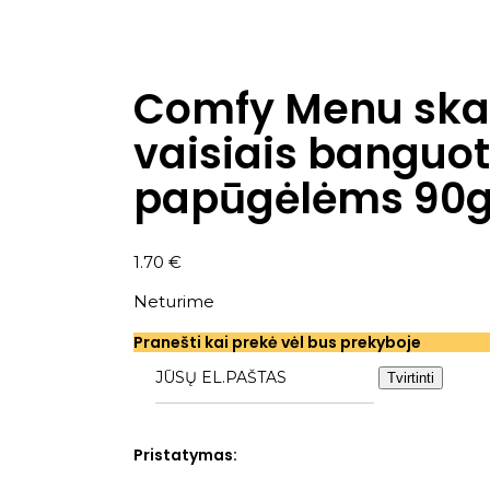
Comfy Menu ska
vaisiais banguo
papūgėlėms 90
1.70
€
Neturime
Pranešti kai prekė vėl bus prekyboje
Tvirtinti
Pristatymas: