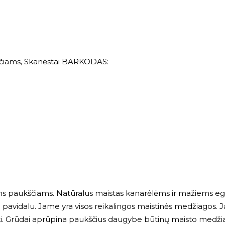
čiams
,
Skanėstai
BARKODAS:
ems paukščiams. Natūralus maistas kanarėlėms ir mažiems eg
io pavidalu. Jame yra visos reikalingos maistinės medžiagos. 
iki. Grūdai aprūpina paukščius daugybe būtinų maisto medži