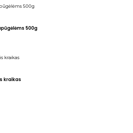
apūgėlėms 500g
is kraikas