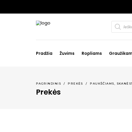
Products
search
Pradžia
Žuvims
Ropliams
Graužika
,
PAGRINDINIS
/
PREKĖS
/
PAUKŠČIAMS
SKANĖS
Prekės