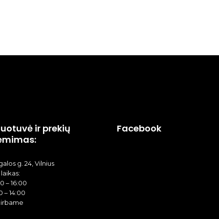
uotuvė ir prekių
Facebook
ėmimas:
alos g. 24, Vilnius
laikas:
00 – 16:00
0 – 14:00
dirbame