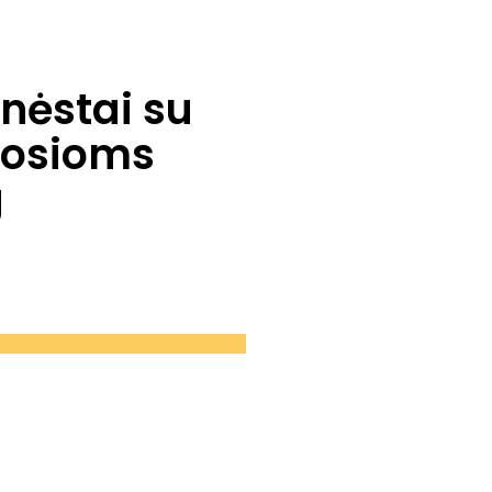
nėstai su
tosioms
g