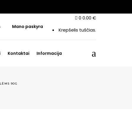
0
0.00
€
s
Mano paskyra
Krepšelis tuščias.
i
Kontaktai
Informacija
LĖMS 90G