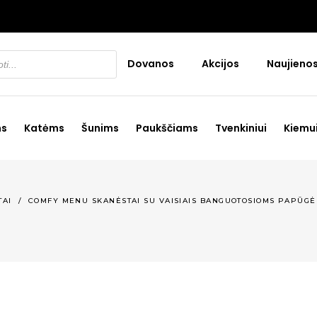
Dovanos
Akcijos
Naujieno
ms
Katėms
Šunims
Paukščiams
Tvenkiniui
Kiemu
TAI
/
COMFY MENU SKANĖSTAI SU VAISIAIS BANGUOTOSIOMS PAPŪGĖ