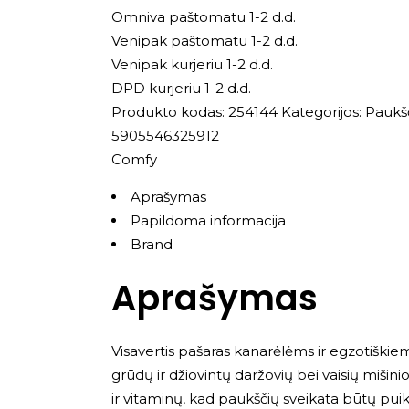
Omniva paštomatu 1-2 d.d.
Venipak paštomatu 1-2 d.d.
Venipak kurjeriu 1-2 d.d.
DPD kurjeriu 1-2 d.d.
Produkto kodas:
254144
Kategorijos:
Paukš
5905546325912
Comfy
Aprašymas
Papildoma informacija
Brand
Aprašymas
Visavertis pašaras kanarėlėms ir egzotiški
grūdų ir džiovintų daržovių bei vaisių mišin
ir vitaminų, kad paukščių sveikata būtų pu