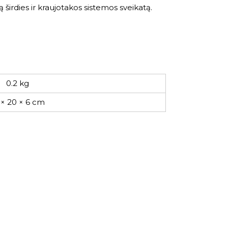
širdies ir kraujotakos sistemos sveikatą.
0.2 kg
 × 20 × 6 cm