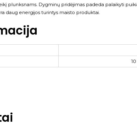
eikį plunksnams. Dygminų pridėjimas padeda palaikyti puikią 
ra daug energijos turintys maisto produktai.
macija
10
ai