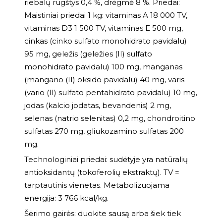
riebalų rūgštys 0,4 %, drėgmė 8 %. Priedai:
Maistiniai priedai 1 kg: vitaminas A 18 000 TV,
vitaminas D3 1 500 TV, vitaminas E 500 mg,
cinkas (cinko sulfato monohidrato pavidalu)
95 mg, geležis (geležies (II) sulfato
monohidrato pavidalu) 100 mg, manganas
(mangano (II) oksido pavidalu) 40 mg, varis
(vario (II) sulfato pentahidrato pavidalu) 10 mg,
jodas (kalcio jodatas, bevandenis) 2 mg,
selenas (natrio selenitas) 0,2 mg, chondroitino
sulfatas 270 mg, gliukozamino sulfatas 200
mg.
Technologiniai priedai: sudėtyje yra natūralių
antioksidantų (tokoferolių ekstraktų). TV =
tarptautinis vienetas. Metabolizuojama
energija: 3 766 kcal/kg.
Šėrimo gairės: duokite sausą arba šiek tiek