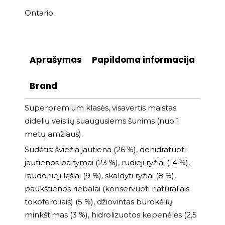
Ontario
Aprašymas
Papildoma informacija
Brand
Superpremium klasės, visavertis maistas
didelių veislių suaugusiems šunims (nuo 1
metų amžiaus).
Sudėtis: šviežia jautiena (26 %), dehidratuoti
jautienos baltymai (23 %), rudieji ryžiai (14 %),
raudonieji lęšiai (9 %), skaldyti ryžiai (8 %),
paukštienos riebalai (konservuoti natūraliais
tokoferoliais) (5 %), džiovintas burokėlių
minkštimas (3 %), hidrolizuotos kepenėlės (2,5