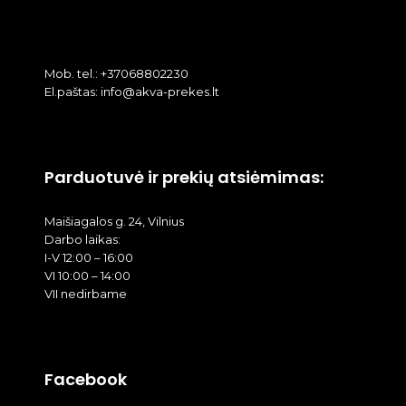
Mob. tel.: +37068802230
El.paštas: info@akva-prekes.lt
Parduotuvė ir prekių atsiėmimas:
Maišiagalos g. 24, Vilnius
Darbo laikas:
I-V 12:00 – 16:00
VI 10:00 – 14:00
VII nedirbame
Facebook