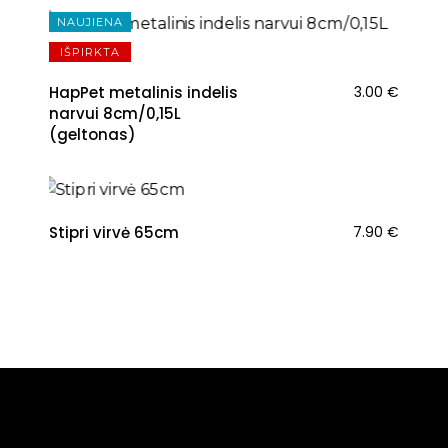
13.50 €.
11.10 €.
NAUJIENA
IŠPIRKTA
HapPet metalinis indelis
3.00
€
narvui 8cm/0,15L
(geltonas)
NAUJIENA
Stipri virvė 65cm
7.90
€