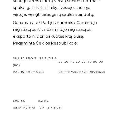
suaugusiems didelių veislių šunims. Forma ir
spalva gali skirtis. Laikyti vėsioje, sausoje
vietoje, vengti tiesioginių saulės spindulių.
Geriausias iki / Partijos numeris / Gamintojo
registracijos Nr. / Gamintojo registracijos
eksporto Nr.: žr. pakuotės kitą pusę.
Pagaminta Čekijos Respublikoje.
SUAUGUSIO ŠUNS SVORIS
25
30
40
50
60
70
80
90
(KG)
PAROS NORMA (G)
245
280
350
410
470
530
590
640
SVORIS
0.2 KG
IŠMATAVIMAI
10 × 15 × 3 CM