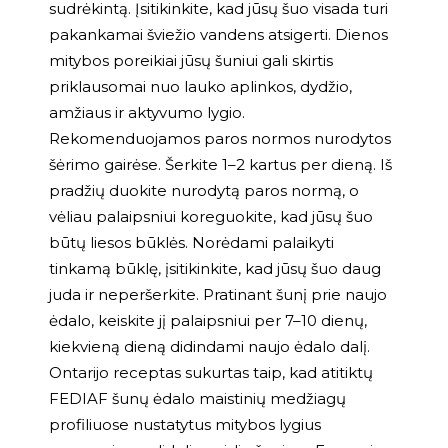
sudrėkintą. Įsitikinkite, kad jūsų šuo visada turi
pakankamai šviežio vandens atsigerti. Dienos
mitybos poreikiai jūsų šuniui gali skirtis
priklausomai nuo lauko aplinkos, dydžio,
amžiaus ir aktyvumo lygio.
Rekomenduojamos paros normos nurodytos
šėrimo gairėse. Šerkite 1–2 kartus per dieną. Iš
pradžių duokite nurodytą paros normą, o
vėliau palaipsniui koreguokite, kad jūsų šuo
būtų liesos būklės. Norėdami palaikyti
tinkamą būklę, įsitikinkite, kad jūsų šuo daug
juda ir neperšerkite. Pratinant šunį prie naujo
ėdalo, keiskite jį palaipsniui per 7–10 dienų,
kiekvieną dieną didindami naujo ėdalo dalį.
Ontarijo receptas sukurtas taip, kad atitiktų
FEDIAF šunų ėdalo maistinių medžiagų
profiliuose nustatytus mitybos lygius