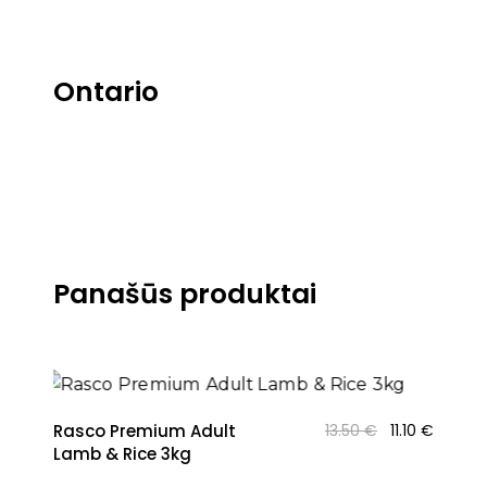
Ontario
Panašūs produktai
NAUJIENA
Original
Curren
Rasco Premium Adult
13.50
€
11.10
€
price
price
Lamb & Rice 3kg
was:
is: