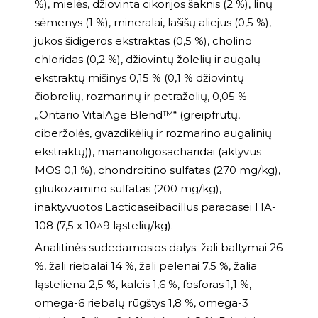
%), mielės, džiovinta cikorijos šaknis (2 %), linų
sėmenys (1 %), mineralai, lašišų aliejus (0,5 %),
jukos šidigeros ekstraktas (0,5 %), cholino
chloridas (0,2 %), džiovintų žolelių ir augalų
ekstraktų mišinys 0,15 % (0,1 % džiovintų
čiobrelių, rozmarinų ir petražolių, 0,05 %
„Ontario VitalAge Blend™“ (greipfrutų,
ciberžolės, gvazdikėlių ir rozmarino augalinių
ekstraktų)), mananoligosacharidai (aktyvus
MOS 0,1 %), chondroitino sulfatas (270 mg/kg),
gliukozamino sulfatas (200 mg/kg),
inaktyvuotos Lacticaseibacillus paracasei HA-
108 (7,5 x 10^9 ląstelių/kg).
Analitinės sudedamosios dalys: žali baltymai 26
%, žali riebalai 14 %, žali pelenai 7,5 %, žalia
ląsteliena 2,5 %, kalcis 1,6 %, fosforas 1,1 %,
omega-6 riebalų rūgštys 1,8 %, omega-3