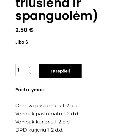
triušiena ir
spanguolėm)
2.50
€
Liko 6
Kiekis
Į Krepšelį
Pristatymas:
Omniva paštomatu 1-2 d.d.
Venipak paštomatu 1-2 d.d.
Venipak kurjeriu 1-2 d.d.
DPD kurjeriu 1-2 d.d.