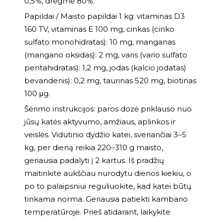
0,5%, drėgmė 80%.
Papildai / Maisto papildai 1 kg: vitaminas D3
160 TV, vitaminas E 100 mg, cinkas (cinko
sulfato monohidratas): 10 mg, manganas
(mangano oksidas): 2 mg, varis (vario sulfato
pentahidratas): 1,2 mg, jodas (kalcio jodatas)
bevandenis): 0,2 mg, taurinas 520 mg, biotinas
100 μg.
Šėrimo instrukcijos: paros dozė priklauso nuo
jūsų katės aktyvumo, amžiaus, aplinkos ir
veislės. Vidutinio dydžio katei, sveriančiai 3–5
kg, per dieną reikia 220–310 g maisto,
geriausia padalyti į 2 kartus. Iš pradžių
maitinkite aukščiau nurodytu dienos kiekiu, o
po to palaipsniui reguliuokite, kad katei būtų
tinkama norma. Geriausia patiekti kambario
temperatūroje. Prieš atidarant, laikykite