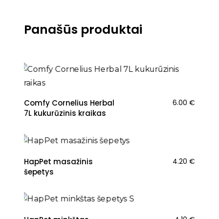
Panašūs produktai
Comfy Cornelius Herbal
6.00
€
7L kukurūzinis kraikas
HapPet masažinis
4.20
€
šepetys