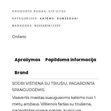
PRODUKTO KODAS:
213-21132
KATEGORIJOS:
KATĖMS
,
KONSERVAI
BARKODAS: 8595681812339
Ontario
Aprašymas
Papildoma informacija
Brand
SODRI VIŠTIENA SU TRIUŠIU, PAGARDINTA
SPANGUOGĖMIS.
Visavertis maistas suaugusioms katėms nuo 1
metų amžiaus. Vištienos faršas su triušiena,
pagardintas spanguolėmis, kurios yra