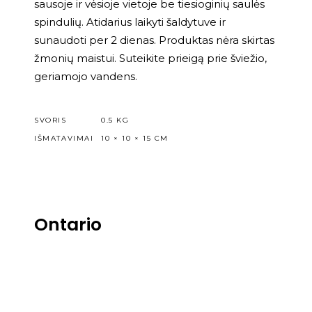
sausoje ir vėsioje vietoje be tiesioginių saulės
spindulių. Atidarius laikyti šaldytuve ir
sunaudoti per 2 dienas. Produktas nėra skirtas
žmonių maistui. Suteikite prieigą prie šviežio,
geriamojo vandens.
SVORIS
0.5 KG
IŠMATAVIMAI
10 × 10 × 15 CM
Ontario