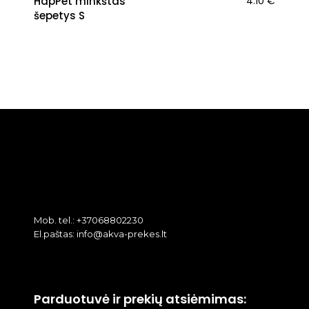
HapPet minkštas
4.10
€
šepetys S
Mob. tel.: +37068802230
El.paštas: info@akva-prekes.lt
Parduotuvė ir prekių atsiėmimas: