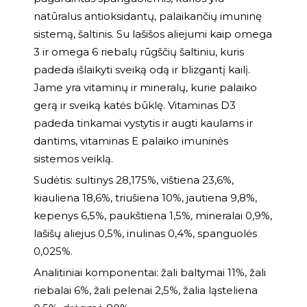
natūralus antioksidantų, palaikančių imuninę
sistemą, šaltinis. Su lašišos aliejumi kaip omega
3 ir omega 6 riebalų rūgščių šaltiniu, kuris
padeda išlaikyti sveiką odą ir blizgantį kailį.
Jame yra vitaminų ir mineralų, kurie palaiko
gerą ir sveiką katės būklę. Vitaminas D3
padeda tinkamai vystytis ir augti kaulams ir
dantims, vitaminas E palaiko imuninės
sistemos veiklą.
Sudėtis: sultinys 28,175%, vištiena 23,6%,
kiauliena 18,6%, triušiena 10%, jautiena 9,8%,
kepenys 6,5%, paukštiena 1,5%, mineralai 0,9%,
lašišų aliejus 0,5%, inulinas 0,4%, spanguolės
0,025%.
Analitiniai komponentai: žali baltymai 11%, žali
riebalai 6%, žali pelenai 2,5%, žalia ląsteliena