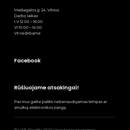
Maišiagalos g. 24, Vilnius
Darbo laikas:
I-V 12:00 – 16:00
VI 10:00 – 14:00
VII nedirbame
Facebook
Rūšiuojame atsakingai!
Pas mus galite palikti nebenaudojamas lempas ar
smulkią elektronikos įrangą.
© UAB Akvalita 2020 Visos teisės saugomos