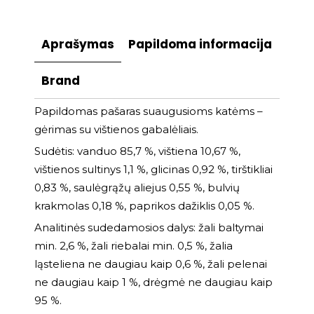
Aprašymas
Papildoma informacija
Brand
Papildomas pašaras suaugusioms katėms –
gėrimas su vištienos gabalėliais.
Sudėtis: vanduo 85,7 %, vištiena 10,67 %,
vištienos sultinys 1,1 %, glicinas 0,92 %, tirštikliai
0,83 %, saulėgrąžų aliejus 0,55 %, bulvių
krakmolas 0,18 %, paprikos dažiklis 0,05 %.
Analitinės sudedamosios dalys: žali baltymai
min. 2,6 %, žali riebalai min. 0,5 %, žalia
ląsteliena ne daugiau kaip 0,6 %, žali pelenai
ne daugiau kaip 1 %, drėgmė ne daugiau kaip
95 %.