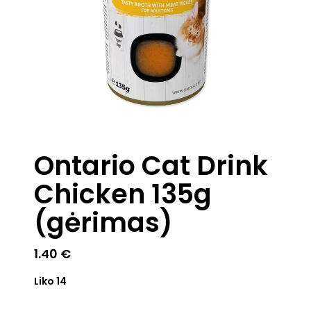
Ontario Cat Drink
Chicken 135g
(gėrimas)
1.40
€
Liko 14