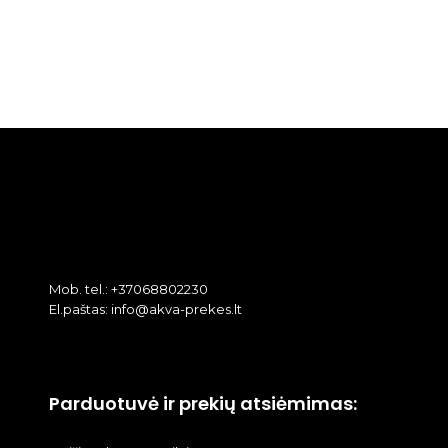
Mob. tel.: +37068802230
El.paštas: info@akva-prekes.lt
Parduotuvė ir prekių atsiėmimas: