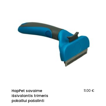
HapPet savaime
11.00
€
išsivalantis trimeris
pokailiui pašalinti