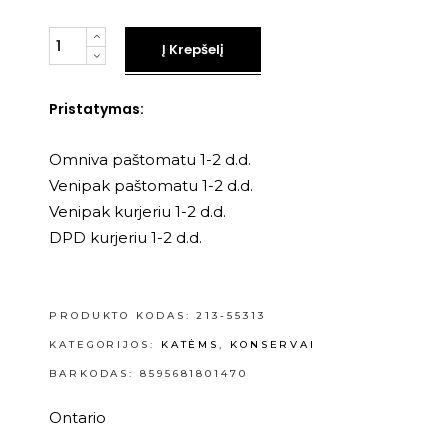
Kiekis
Į Krepšelį
Pristatymas:
Omniva paštomatu 1-2 d.d.
Venipak paštomatu 1-2 d.d.
Venipak kurjeriu 1-2 d.d.
DPD kurjeriu 1-2 d.d.
PRODUKTO KODAS:
213-55313
KATEGORIJOS:
KATĖMS
,
KONSERVAI
BARKODAS: 8595681801470
Ontario