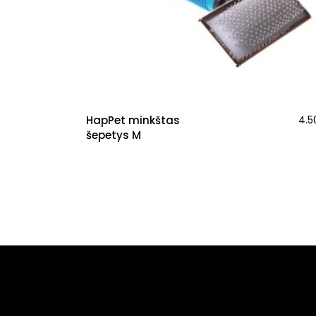
HapPet minkštas
4.
šepetys M