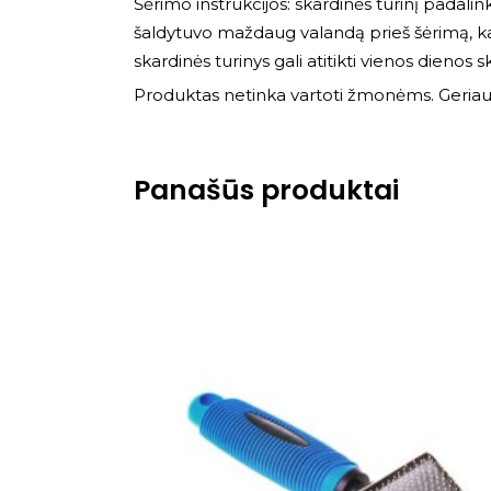
Šėrimo instrukcijos: skardinės turinį padalinki
šaldytuvo maždaug valandą prieš šėrimą, kad
skardinės turinys gali atitikti vienos dienos s
Produktas netinka vartoti žmonėms. Geriausi
Panašūs produktai