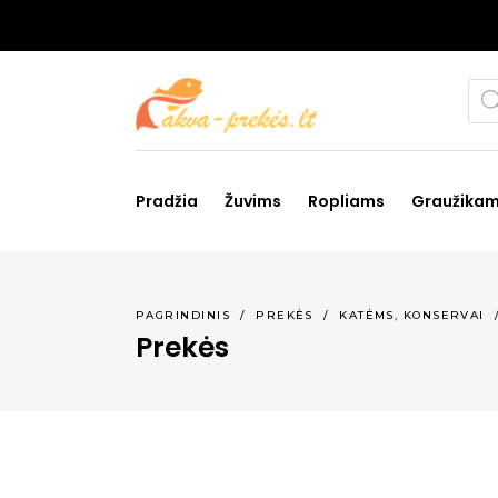
Pro
sea
Pradžia
Žuvims
Ropliams
Graužika
,
PAGRINDINIS
/
PREKĖS
/
KATĖMS
KONSERVAI
Prekės