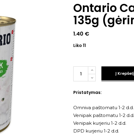
Ontario Ca
135g (gėr
1.40
€
Liko 11
Kiekis
Į Krepšelį
Pristatymas:
Omniva paštomatu 1-2 d.d.
Venipak paštomatu 1-2 d.d
Venipak kurjeriu 1-2 d.d.
DPD kurjeriu 1-2 d.d.