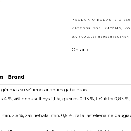
PRODUKTO KODAS:
213-559
KATEGORIJOS:
KATĖMS
,
KO
BARKODAS: 8595681801494
Ontario
ja
Brand
imas su vištienos ir anties gabalėliais.
 4 %, vištienos sultinys 1,1 %, glicinas 0,93 %, tirštikliai 0,83
min. 2,6 %, žali riebalai min. 0,5 %, žalia ląsteliena ne daugia