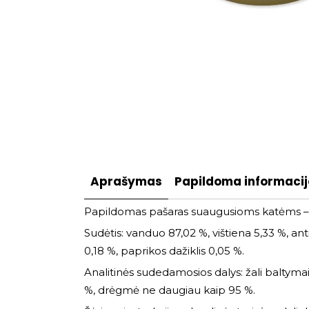
Aprašymas
Papildoma informaci
Papildomas pašaras suaugusioms katėms – gėr
Sudėtis: vanduo 87,02 %, vištiena 5,33 %, antis
0,18 %, paprikos dažiklis 0,05 %.
Analitinės sudedamosios dalys: žali baltymai 
%, drėgmė ne daugiau kaip 95 %.