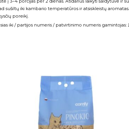
te į 3–4 porcijas per 2 dienas. Atidarius laikyti šaldytuve ir su
 sušiltų iki kambario temperatūros ir atsiskleistų aromatas. 
kysčių poreikį.
as iki / partijos numeris / patvirtinimo numeris gamintojas: