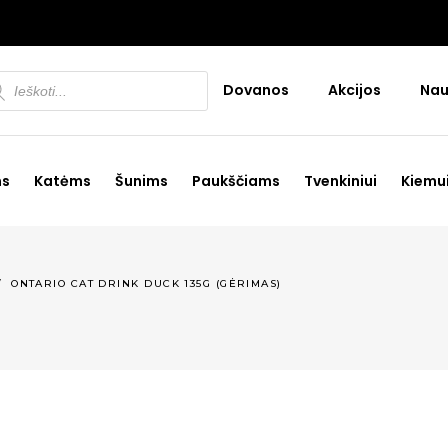
ducts
Dovanos
Akcijos
Nau
rch
ms
Katėms
Šunims
Paukščiams
Tvenkiniui
Kiemu
/
ONTARIO CAT DRINK DUCK 135G (GĖRIMAS)