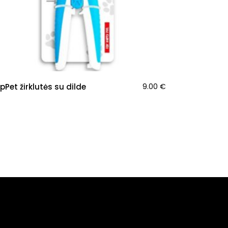
pPet žirklutės su dilde
9.00
€