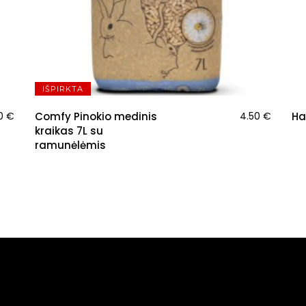
IŠPIRKTA
50
€
Comfy Pinokio medinis
4.50
€
Ha
kraikas 7L su
ramunėlėmis