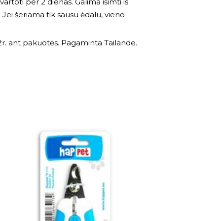
vartoti per 2 dienas. Galima išimti iš
Jei šeriama tik sausu ėdalu, vieno
 žr. ant pakuotės. Pagaminta Tailande.