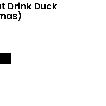
t Drink Duck
imas)
.