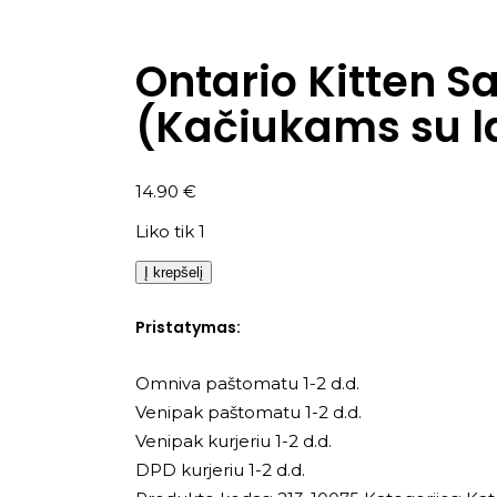
Ontario Kitten S
(Kačiukams su l
14.90
€
Liko tik 1
Į krepšelį
Pristatymas:
Omniva paštomatu 1-2 d.d.
Venipak paštomatu 1-2 d.d.
Venipak kurjeriu 1-2 d.d.
DPD kurjeriu 1-2 d.d.