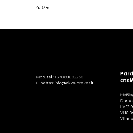
4.10
€
Pard
Mob. tel.: +37068802230
atsi
El.paštas: info@akva-prekes.lt
Maišiag
Darbo 
I-V 12:
VI 10:0
VII ne