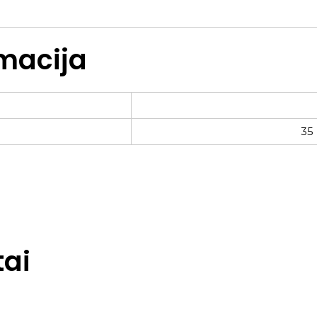
macija
35
ai