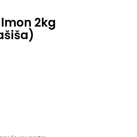
almon 2kg
ašiša)