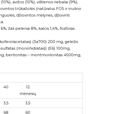
i (10%), avižos (10%), vištienos riebalai (9%),
džiovintos trūkažolės (natūralus FOS ir inulino
anguolės, džiovintos mėlynės, džiovinti
ta.
6%, žali pelenai 8%, kalcis 1,4%, fosforas
 tokoferolacetatas) (3a700) 200 mg, geležis
II)sulfatas (monohidratas)) (E6) 100mg,
,2mg, bentonitas – montmorilonitas 4500mg,
40
12
mėnesių
3,5
3,5
68
60