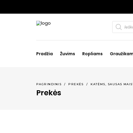
Products
search
Pradžia
Žuvims
Ropliams
Graužika
,
PAGRINDINIS
/
PREKĖS
/
KATĖMS
SAUSAS MAIS
Prekės