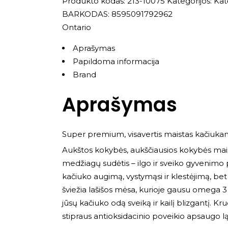
Produkto kodas:
213-10075
Kategorijos:
Ka
BARKODAS: 8595091792962
Ontario
Aprašymas
Papildoma informacija
Brand
Aprašymas
Super premium, visavertis maistas kačiukam
Aukštos kokybės, aukščiausios kokybės mais
medžiagų sudėtis – ilgo ir sveiko gyvenimo 
kačiuko augimą, vystymąsi ir klestėjimą, bet
šviežia lašišos mėsa, kurioje gausu omega 3 i
jūsų kačiuko odą sveiką ir kailį blizgantį. Kru
stipraus antioksidacinio poveikio apsaugo lą