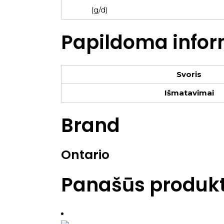
(g/d)
Papildoma infor
Svoris
Išmatavimai
Brand
Ontario
Panašūs produkt