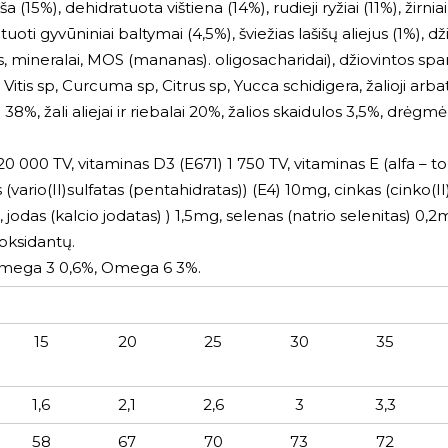
ša (15%), dehidratuota vištiena (14%), rudieji ryžiai (11%), žirnia
tuoti gyvūniniai baltymai (4,5%), šviežias lašišų aliejus (1%), 
kos, mineralai, MOS (mananas). oligosacharidai), džiovintos sp
 Vitis sp, Curcuma sp, Citrus sp, Yucca schidigera, žalioji arba
8%, žali aliejai ir riebalai 20%, žalios skaidulos 3,5%, drėgmė 
) 20 000 TV, vitaminas D3 (E671) 1 750 TV, vitaminas E (alfa –
is (vario(II)sulfatas (pentahidratas)) (E4) 10mg, cinkas (cinko(
odas (kalcio jodatas) ) 1,5mg, selenas (natrio selenitas) 0
ioksidantų.
 Omega 3 0,6%, Omega 6 3%.
15
20
25
30
35
1,6
2,1
2,6
3
3,3
58
67
70
73
72