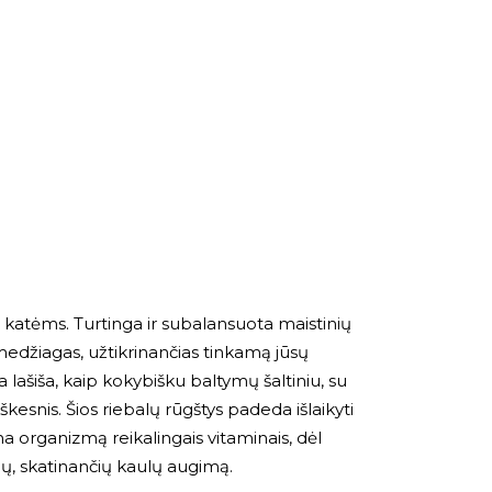
katėms. Turtinga ir subalansuota maistinių
medžiagas, užtikrinančias tinkamą jūsų
 lašiša, kaip kokybišku baltymų šaltiniu, su
kesnis. Šios riebalų rūgštys padeda išlaikyti
pina organizmą reikalingais vitaminais, dėl
alų, skatinančių kaulų augimą.