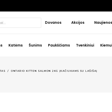
Dovanos
Akcijos
Naujieno
ms
Katėms
Šunims
Paukščiams
Tvenkiniui
Kiemu
TAS
/
ONTARIO KITTEN SALMON 2KG (KAČIUKAMS SU LAŠIŠA)