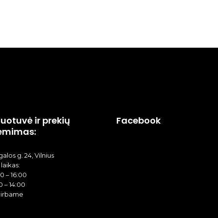
uotuvė ir prekių
Facebook
ėmimas:
alos g. 24, Vilnius
laikas:
00 – 16:00
0 – 14:00
dirbame