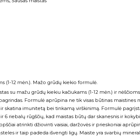
tėms
,
Sausas maistas
s (1-12 mėn.). Mažo grūdų kiekio formulė.
tas su mažu grūdų kiekiu kačiukams (1-12 mėn.) ir nėščioms 
pagrindas. Formulė aprūpina ne tik visas būtinas maistines 
 ir skatina imunitetą bei tinkamą virškinimą. Formulė pagrįsta
r 6 riebalų rūgščių, kad maistas būtų dar skanesnis ir kokybiš
opščiai atrinkti džiovinti vaisiai, daržovės ir prieskoniai aprū
steles ir taip padeda išvengti ligų. Maiste yra svarbių miner