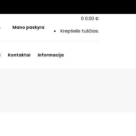
0
0.00
€
s
Mano paskyra
Krepšelis tuščias.
i
Kontaktai
Informacija