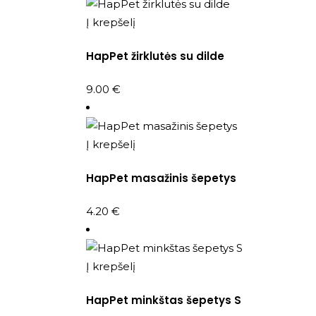
Į krepšelį
HapPet žirklutės su dilde
9.00
€
Į krepšelį
HapPet masažinis šepetys
4.20
€
Į krepšelį
HapPet minkštas šepetys S