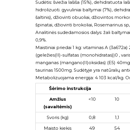
Sudėtis: šviežia lašiša (15%), dehidratuota laši
hidrolizuoti. gyvuliniai baltymai (7%), dehidra
šaltinis), džiovinti obuoliai, džiovintos mor
špinatai, džiovinti brokoliai, Rosemarinus sp,
Analitinės sudedamosios dalys: žali baltymai 3
0,9%.
Maistiniai priedai 1 kg: vitaminas A (3a672a
(geležies(II)-sulfatas (monohidratas))0 , var
manganas (mangano(II)oksidas) (E5) 40mg, j
taurinas 1500mg. Sudėtyje yra natūralių ant
Metabolizuojama energija: 4 103 kcal/kg.
Šėrimo instrukcija
Amžius
<10
10
(savaitėmis)
Svoris (kg)
0,8
1,1
Maisto kiekis
49
54